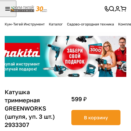
Кум-Тигей Инструмент
Каталог
Садово-огородная техника
Компле
Для клиентов всех банков
Разбейте
оплату
на части
без переплат
График платежей
Катушка
599 ₽
триммерная
GREENWORKS
Сегодня
25
%
(шпуля, уп. 3 шт.)
В корзину
2933307