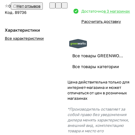
0
Нет отзывов
Добавляйте товары
Достаточно
в 3 магазинах
Код.
89736
в корзину
Рассчитать доставку
Характеристики
Оплачивайте сегодня только
Все характеристики
25
% картой любого банка
Все товары GREENWORKS
Получайте товар
Все товары категории
выбранный способом
Цена действительна только для
интернет-магазина и может
Оставшиеся
75
% будут
отличаться от цен в розничных
списываться
с вашей карты
магазинах
по
25
%
каждые 2 недели
*Производитель оставляет за
собой право без уведомления
дилера менять характеристики,
внешний вид, комплектацию
товара и место его
Подробнее