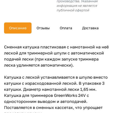
производства. Указанная
об оплате Плайтом
информация не является
публичной офертой
Описание
Отзывы
Оплата
Доставка
Остались вопросы?
25
8 800 302-02-51
plait.ru
раз в 2
Сменная катушка пластиковая с намотанной на неё
недели
леской для триммерной шпули с автоматической
подачей лески (при каждом запуске триммера
леска удлиняется автоматически).
Катушка с леской устанавливается в шпулю вместо
катушки с израсходованной леской. В упаковке 3
катушки. Диаметр намотанной лески 1,65 мм.
Катушка для триммеров GreenWorks 24V c
односторонним выводом и автоподачей.
Поставляется в сменных кассетах, что упрощает