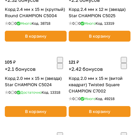
+2.32 бонусов
+2.2 бонусов
Корд 2.4 мм х 15 м (круглый)
Корд 2.4 мм х 12 м (звезда)
Round CHAMPION C5004
Star CHAMPION C5025
0
0
Много
Код.
38718
0
0
Много
Код.
13319
В корзину
В корзину
105 ₽
121 ₽
+2.1 бонусов
+2.42 бонусов
Корд 2.0 мм х 15 м (звезда)
Корд 2.0 мм х 15 м (витой
Star CHAMPION C5024
квадрат) Twisted Square
CHAMPION С7002
0
0
Достаточно
Код.
13318
0
0
Много
Код.
49218
В корзину
В корзину