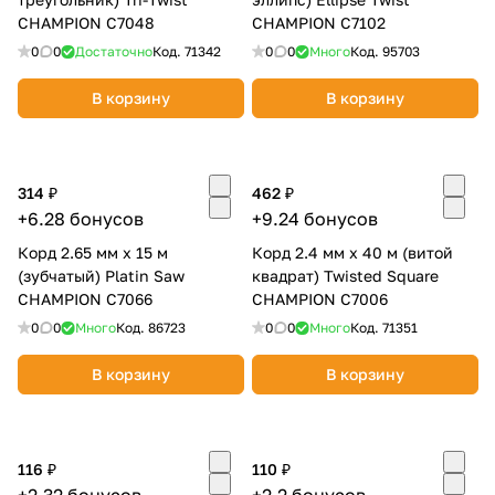
CHAMPION С7048
CHAMPION C7102
0
0
Достаточно
Код.
71342
0
0
Много
Код.
95703
В корзину
В корзину
раз в 2 недели
314 ₽
462 ₽
+6.28 бонусов
+9.24 бонусов
Корд 2.65 мм х 15 м
Корд 2.4 мм х 40 м (витой
(зубчатый) Platin Saw
квадрат) Twisted Square
CHAMPION С7066
CHAMPION С7006
0
0
Много
Код.
86723
0
0
Много
Код.
71351
В корзину
В корзину
116 ₽
110 ₽