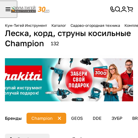
Кум-Тигей Инструмент
Каталог
Садово-огородная техника
Компле
Леска, корд, струны косильные
Для клиентов всех банков
Champion
132
Разбейте
оплату
на части
без переплат
График платежей
Сегодня
Бренды
Champion
GEOS
DDE
ЗУБР
BR
25
%