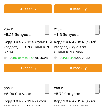
об оплате Плайтом
В корзину
В корзину
264 ₽
215 ₽
Остались вопросы?
25
+5.28 бонусов
+4.3 бонусов
8 800 302-02-51
plait.ru
раз в 2
Корд 3.0 мм х 12 м (зубчатый
Корд 2.4 мм х 15 м (витой
квадрат) TI-LON CHAMPION
квадрат) Sky-cutter
недели
C7114
CHAMPION С7056
0
0
Достаточно
Код.
95728
0
0
Много
Код.
71330
В корзину
В корзину
303 ₽
286 ₽
+6.06 бонусов
+5.72 бонусов
Корд 3.0 мм х 12 м (витой
Корд 3.0 мм х 15 м (витой
треугольник) Tri-Twist
эллипс) Ellipse Twist