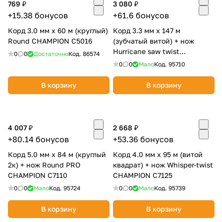
769 ₽
3 080 ₽
+15.38 бонусов
+61.6 бонусов
Корд 3.0 мм х 60 м (круглый)
Корд 3.3 мм х 147 м
Round CHAMPION C5016
(зубчатый витой) + нож
Hurricane saw twist
0
0
Достаточно
Код.
86574
CHAMPION C7090
0
0
Мало
Код.
95710
В корзину
В корзину
4 007 ₽
2 668 ₽
+80.14 бонусов
+53.36 бонусов
Корд 5.0 мм х 84 м (круглый
Корд 4.0 мм х 95 м (витой
2к) + нож Round PRO
квадрат) + нож Whisper-twist
CHAMPION C7110
CHAMPION C7125
0
0
Мало
Код.
95724
0
0
Мало
Код.
95739
В корзину
В корзину