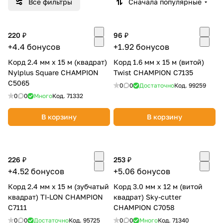
Все фильтры
Сначала популярные
Добавляйте товары
в корзину
220 ₽
96 ₽
+4.4 бонусов
+1.92 бонусов
Оплачивайте сегодня только
Корд 2.4 мм х 15 м (квадрат)
Корд 1.6 мм х 15 м (витой)
Nylplus Square CHAMPION
25
% картой любого банка
Twist CHAMPION C7135
С5065
0
0
Достаточно
Код.
99259
0
0
Много
Код.
71332
Получайте товар
выбранный способом
В корзину
В корзину
Оставшиеся
75
% будут
226 ₽
253 ₽
списываться
с вашей карты
+4.52 бонусов
+5.06 бонусов
по
25
%
каждые 2 недели
Корд 2.4 мм х 15 м (зубчатый
Корд 3.0 мм х 12 м (витой
квадрат) TI-LON CHAMPION
квадрат) Sky-cutter
C7111
CHAMPION С7058
Подробнее
0
0
Достаточно
Код.
95725
0
0
Много
Код.
71340