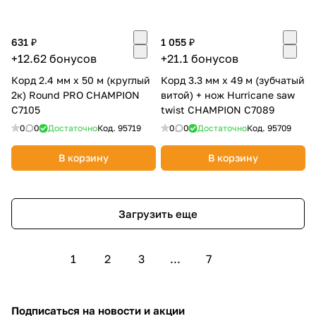
631 ₽
1 055 ₽
+12.62 бонусов
+21.1 бонусов
Корд 2.4 мм х 50 м (круглый
Корд 3.3 мм х 49 м (зубчатый
2к) Round PRO CHAMPION
витой) + нож Hurricane saw
C7105
twist CHAMPION C7089
0
0
Достаточно
Код.
95719
0
0
Достаточно
Код.
95709
В корзину
В корзину
Загрузить еще
1
2
3
...
7
Подписаться
на новости и акции