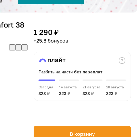
fort 38
1 290 ₽
+25.8 бонусов
Разбить на части
без переплат
Сегодня
14 августа
21 августа
28 августа
323
₽
323
₽
323
₽
323
₽
В корзину