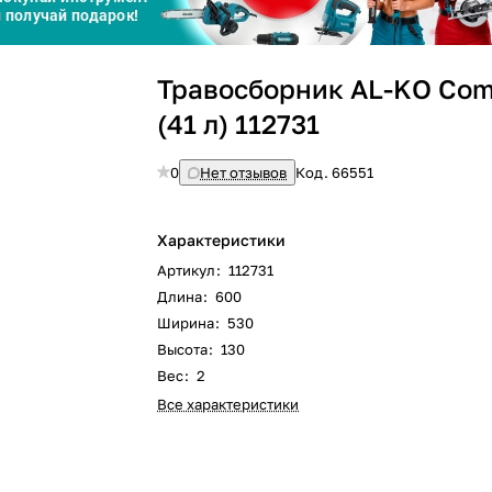
Сегодня
25
%
Травосборник AL-KO Com
(41 л) 112731
0
Нет отзывов
Код.
66551
Добавляйте товары
в корзину
Характеристики
Артикул
:
112731
Оплачивайте сегодня только
Длина
:
600
25
% картой любого банка
Ширина
:
530
Высота
:
130
Вес
:
2
Получайте товар
выбранный способом
Все характеристики
Оставшиеся
75
% будут
списываться