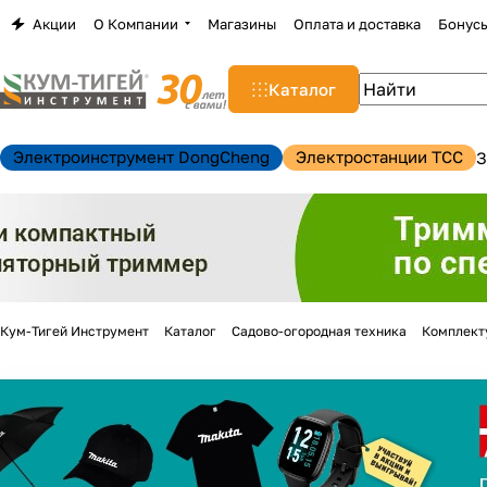
Акции
О Компании
Магазины
Оплата и доставка
Бонус
Каталог
Электроинструмент DongCheng
Электростанции TCC
З
Кум-Тигей Инструмент
Каталог
Садово-огородная техника
Комплект
н