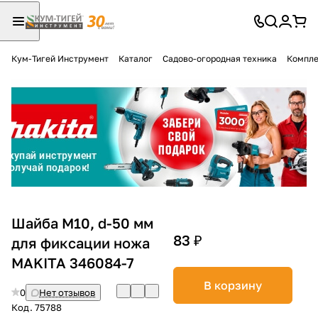
Кум-Тигей Инструмент
Каталог
Садово-огородная техника
Компле
Для клиентов всех банков
Разбейте
оплату
на части
без переплат
График платежей
Шайба М10, d-50 мм
83 ₽
для фиксации ножа
MAKITA 346084-7
Сегодня
25
%
В корзину
0
Нет отзывов
Код.
75788