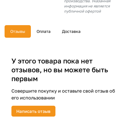
производства. Указанная
об оплате Плайтом
информация не является
публичной офертой
Отзывы
Оплата
Доставка
Остались вопросы?
25
8 800 302-02-51
plait.ru
раз в 2
недели
У этого товара пока нет
отзывов, но вы можете быть
первым
Совершите покупку и оставьте свой отзыв об
его использовании
Написать отзыв