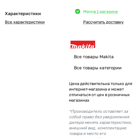
Добавляйте товары
Мало
в 1 магазине
Характеристики
в корзину
Все характеристики
Рассчитать доставку
Оплачивайте сегодня только
25
% картой любого банка
Все товары Makita
Получайте товар
Все товары категории
выбранный способом
Цена действительна только для
интернет-магазина и может
Оставшиеся
75
% будут
отличаться от цен в розничных
списываться
с вашей карты
магазинах
по
25
%
каждые 2 недели
*Производитель оставляет за
собой право без уведомления
дилера менять характеристики,
внешний вид, комплектацию
товара и место его
Подробнее