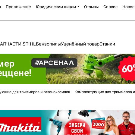
ы
Приложение
Юридическим лицам
Отзывы
Сервис
Новос
АПЧАСТИ STIHL
Бензопилы
Уценённый товар
Станки
Для клиентов всех банков
ующие для триммеров и газонокосилок
Комплектующие для триммеров и
Разбейте
оплату
а части
без переплат
График платежей