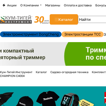
Акции
О Компании
Магазины
Оплата и доставка
Бонус
Каталог
Электроинструмент DongCheng
Электростанции TCC
З
Кум-Тигей Инструмент
Каталог
Садово-огородная техника
Комплект
CHAMPION C4004
н