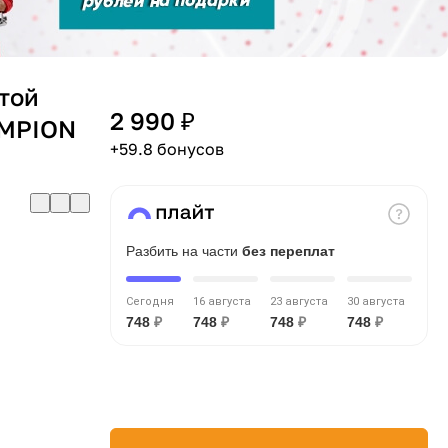
той
2 990 ₽
AMPION
+59.8 бонусов
Разбить на части
без переплат
Сегодня
16 августа
23 августа
30 августа
748
₽
748
₽
748
₽
748
₽