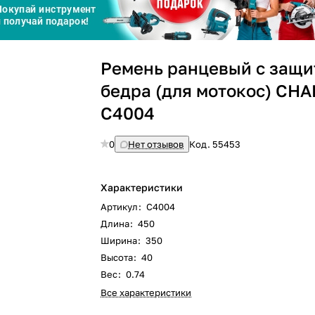
Сегодня
25
%
Ремень ранцевый с защи
бедра (для мотокос) CH
C4004
0
Нет отзывов
Код.
55453
Добавляйте товары
в корзину
Характеристики
Оплачивайте сегодня только
Артикул
:
C4004
25
% картой любого банка
Длина
:
450
Ширина
:
350
Высота
:
40
Получайте товар
выбранный способом
Вес
:
0.74
Все характеристики