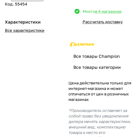
Код.
55454
Добавляйте товары
Много
в 4 магазинах
в корзину
Характеристики
Рассчитать доставку
Все характеристики
Оплачивайте сегодня только
25
% картой любого банка
Все товары Champion
Получайте товар
Все товары категории
выбранный способом
Цена действительна только для
интернет-магазина и может
Оставшиеся
75
% будут
отличаться от цен в розничных
списываться
с вашей карты
магазинах
по
25
%
каждые 2 недели
*Производитель оставляет за
собой право без уведомления
дилера менять характеристики,
внешний вид, комплектацию
товара и место его
Подробнее