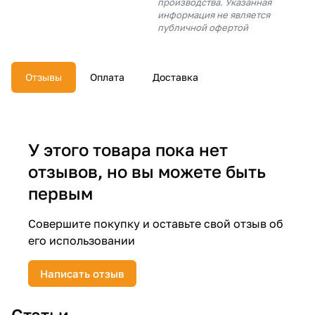
производства. Указанная
об оплате Плайтом
информация не является
публичной офертой
Отзывы
Оплата
Доставка
Остались вопросы?
25
8 800 302-02-51
plait.ru
раз в 2
недели
У этого товара пока нет
отзывов, но вы можете быть
первым
Совершите покупку и оставьте свой отзыв об
его использовании
Написать отзыв
Статьи