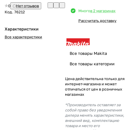
0
Нет отзывов
Добавляйте товары
Много
в 2 магазинах
Код.
76212
в корзину
Рассчитать доставку
Характеристики
Оплачивайте сегодня только
Все характеристики
25
% картой любого банка
Все товары Makita
Получайте товар
Все товары категории
выбранный способом
Цена действительна только для
интернет-магазина и может
Оставшиеся
75
% будут
отличаться от цен в розничных
списываться
с вашей карты
магазинах
по
25
%
каждые 2 недели
*Производитель оставляет за
собой право без уведомления
дилера менять характеристики,
внешний вид, комплектацию
товара и место его
Подробнее