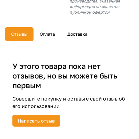
производства. Указанная
об оплате Плайтом
информация не является
публичной офертой
Отзывы
Оплата
Доставка
Остались вопросы?
25
8 800 302-02-51
plait.ru
раз в 2
недели
У этого товара пока нет
отзывов, но вы можете быть
первым
Совершите покупку и оставьте свой отзыв об
его использовании
Написать отзыв