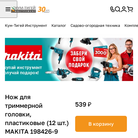
Кум-Тигей Инструмент
Каталог
Садово-огородная техника
Компле
Для клиентов всех банков
Разбейте
оплату
на части
без переплат
График платежей
Нож для
539 ₽
триммерной
головки,
Сегодня
25
%
пластиковые (12 шт.)
В корзину
MAKITA 198426-9