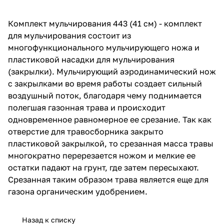
об оплате Плайтом
Комплект мульчирования 443 (41 см) - комплект
для мульчирования состоит из
многофункционального мульчирующего ножа и
пластиковой насадки для мульчирования
Остались вопросы?
25
(закрылки). Мульчирующий аэродинамический нож
8 800 302-02-51
с закрылками во время работы создает сильный
plait.ru
раз в 2
воздушный поток, благодаря чему поднимается
недели
полегшая газонная трава и происходит
одновременное равномерное ее срезание. Так как
отверстие для травосборника закрыто
пластиковой закрылкой, то срезанная масса травы
многократно перерезается ножом и мелкие ее
остатки падают на грунт, где затем пересыхают.
Срезанная таким образом трава является еще для
газона органическим удобрением.
Назад к списку