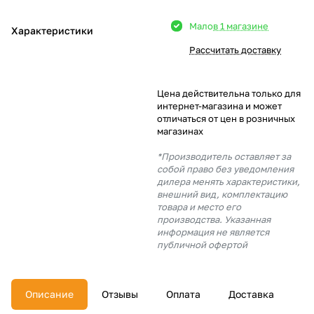
Добавляйте товары
Мало
в 1 магазине
Характеристики
в корзину
Рассчитать доставку
Оплачивайте сегодня только
Цена действительна только для
25
% картой любого банка
интернет-магазина и может
отличаться от цен в розничных
магазинах
Получайте товар
*Производитель оставляет за
выбранный способом
собой право без уведомления
дилера менять характеристики,
внешний вид, комплектацию
товара и место его
Оставшиеся
75
% будут
производства. Указанная
списываться
с вашей карты
информация не является
по
25
%
каждые 2 недели
публичной офертой
Описание
Отзывы
Оплата
Доставка
Подробнее