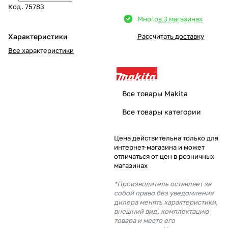
Код.
75783
Добавляйте товары
Много
в 3 магазинах
в корзину
Характеристики
Рассчитать доставку
Все характеристики
Оплачивайте сегодня только
25
% картой любого банка
Все товары Makita
Получайте товар
Все товары категории
выбранный способом
Цена действительна только для
интернет-магазина и может
Оставшиеся
75
% будут
отличаться от цен в розничных
списываться
с вашей карты
магазинах
по
25
%
каждые 2 недели
*Производитель оставляет за
собой право без уведомления
дилера менять характеристики,
внешний вид, комплектацию
товара и место его
Подробнее