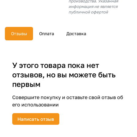
производства. Указанная
об оплате Плайтом
информация не является
публичной офертой
Отзывы
Оплата
Доставка
Остались вопросы?
25
8 800 302-02-51
plait.ru
раз в 2
недели
У этого товара пока нет
отзывов, но вы можете быть
первым
Совершите покупку и оставьте свой отзыв об
его использовании
Написать отзыв