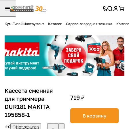
Кум-Тигей Инструмент
Каталог
Садово-огородная техника
Компле
Для клиентов всех банков
Разбейте
оплату
на части
без переплат
График платежей
Кассета сменная
719 ₽
для триммера
DUR181 MAKITA
Сегодня
25
%
195858-1
В корзину
0
Нет отзывов