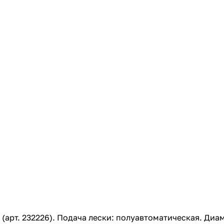
с вашей карты
по
25
%
каждые 2 недели
Подробнее
об оплате Плайтом
25
раз в 2
Остались вопросы?
недели
8 800 302-02-51
plait.ru
арт. 232226). Подача лески: полуавтоматическая. Диам