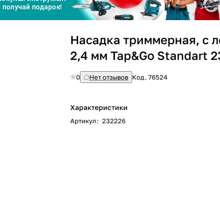
Сегодня
25
%
Насадка триммерная, с 
2,4 мм Tap&Go Standart 
0
Нет отзывов
Код.
76524
Добавляйте товары
в корзину
Характеристики
Артикул
:
232226
Оплачивайте сегодня только
25
% картой любого банка
Получайте товар
выбранный способом
Оставшиеся
75
% будут
списываться