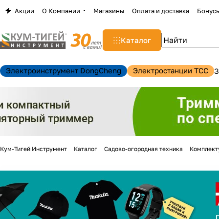
Акции
О Компании
Магазины
Оплата и доставка
Бонус
Каталог
Электроинструмент DongCheng
Электростанции TCC
З
Кум-Тигей Инструмент
Каталог
Садово-огородная техника
Комплект
н