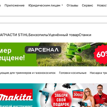
ы
Приложение
Юридическим лицам
Отзывы
Сервис
Новос
АПЧАСТИ STIHL
Бензопилы
Уценённый товар
Станки
Для клиентов всех банков
ующие для триммеров и газонокосилок
Головки косильные
Насадка три
Разбейте
оплату
а части
без переплат
График платежей