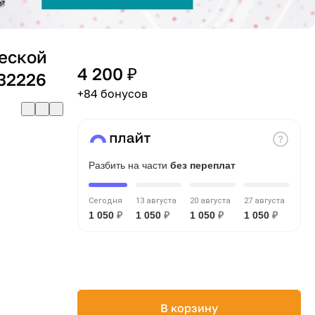
леской
4 200 ₽
232226
+84 бонусов
Разбить на части
без переплат
Сегодня
13 августа
20 августа
27 августа
1 050
₽
1 050
₽
1 050
₽
1 050
₽
В корзину