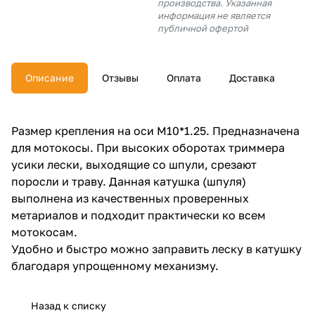
производства. Указанная
об оплате Плайтом
информация не является
публичной офертой
Описание
Отзывы
Оплата
Доставка
Остались вопросы?
25
8 800 302-02-51
plait.ru
раз в 2
Размер крепления на оси M10*1.25. Предназначена
недели
для мотокосы. При высоких оборотах триммера
усики лески, выходящие со шпули, срезают
поросли и траву. Данная катушка (шпуля)
выполнена из качественных проверенных
метариалов и подходит практически ко всем
мотокосам.
Удобно и быстро можно заправить леску в катушку
благодаря упрощенному механизму.
Назад к списку