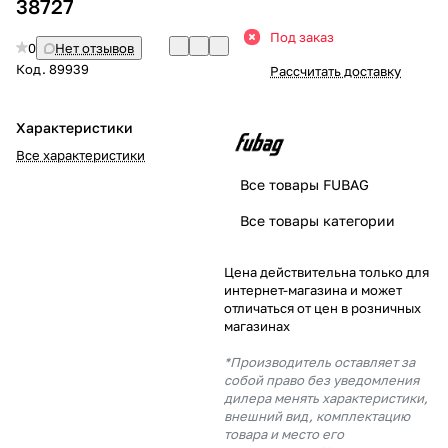
38727
Добавляйте товары
Под заказ
0
Нет отзывов
в корзину
Код.
89939
Рассчитать доставку
Оплачивайте сегодня только
Характеристики
25
% картой любого банка
Все характеристики
Все товары FUBAG
Получайте товар
Все товары категории
выбранный способом
Цена действительна только для
интернет-магазина и может
Оставшиеся
75
% будут
отличаться от цен в розничных
списываться
с вашей карты
магазинах
по
25
%
каждые 2 недели
*Производитель оставляет за
собой право без уведомления
дилера менять характеристики,
внешний вид, комплектацию
товара и место его
Подробнее