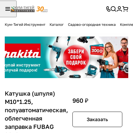
Кум-Тигей Инструмент
Каталог
Садово-огородная техника
Компле
Для клиентов всех банков
Разбейте
оплату
на части
без переплат
График платежей
Катушка (шпуля)
960 ₽
М10*1.25,
полуавтоматическая,
Сегодня
25
%
облегченная
Заказать
заправка FUBAG