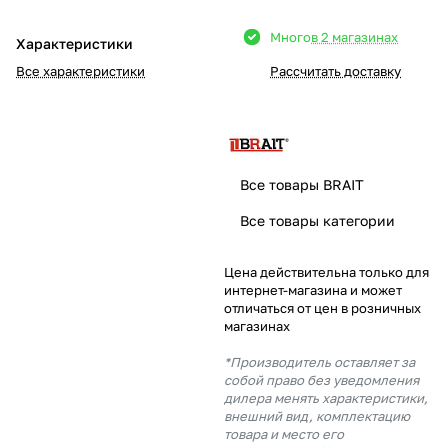
Добавляйте товары
Много
в 2 магазинах
Характеристики
в корзину
Все характеристики
Рассчитать доставку
Оплачивайте сегодня только
25
% картой любого банка
Все товары BRAIT
Получайте товар
Все товары категории
выбранный способом
Цена действительна только для
интернет-магазина и может
Оставшиеся
75
% будут
отличаться от цен в розничных
списываться
с вашей карты
магазинах
по
25
%
каждые 2 недели
*Производитель оставляет за
собой право без уведомления
дилера менять характеристики,
внешний вид, комплектацию
товара и место его
Подробнее