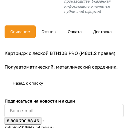
производства. Указанная
об оплате Плайтом
информация не является
публичной офертой
Описание
Отзывы
Оплата
Доставка
Остались вопросы?
25
8 800 302-02-51
plait.ru
раз в 2
Картридж с леской BTH10B PRO (M8x1,2 правая)
недели
Полуавтоматический, металлический сердечник.
Назад к списку
Подписаться
на новости и акции
8 800 700 88 46
kalinina106@kumtigey.ru