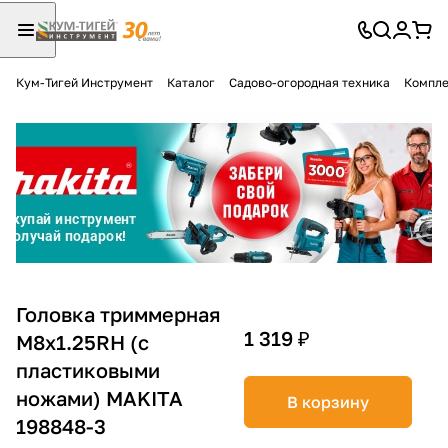
Кум-Тигей Инструмент
Каталог
Садово-огородная техника
Компле
Для клиентов всех банков
Разбейте
оплату
на части
без переплат
График платежей
Головка триммерная
1 319 ₽
M8х1.25RH (с
пластиковыми
Сегодня
25
%
ножами) MAKITA
В корзину
198848-3