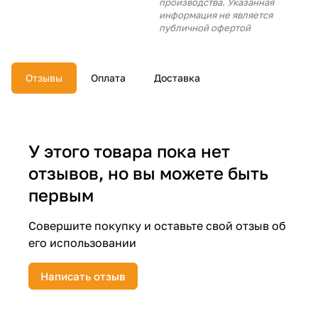
производства. Указанная
об оплате Плайтом
информация не является
публичной офертой
Отзывы
Оплата
Доставка
Остались вопросы?
25
8 800 302-02-51
plait.ru
раз в 2
недели
У этого товара пока нет
отзывов, но вы можете быть
первым
Совершите покупку и оставьте свой отзыв об
его использовании
Написать отзыв