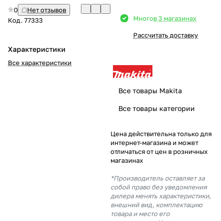
0
Нет отзывов
Добавляйте товары
Много
в 3 магазинах
Код.
77333
в корзину
Рассчитать доставку
Характеристики
Оплачивайте сегодня только
Все характеристики
25
% картой любого банка
Все товары Makita
Получайте товар
Все товары категории
выбранный способом
Цена действительна только для
интернет-магазина и может
Оставшиеся
75
% будут
отличаться от цен в розничных
списываться
с вашей карты
магазинах
по
25
%
каждые 2 недели
*Производитель оставляет за
собой право без уведомления
дилера менять характеристики,
внешний вид, комплектацию
товара и место его
Подробнее