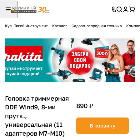
Кум-Тигей Инструмент
Каталог
Садово-огородная техника
Компле
Для клиентов всех банков
Разбейте
оплату
на части
без переплат
График платежей
Головка триммерная
890 ₽
DDE Wind9, 8-ми
прутк.,
Сегодня
25
%
универсальная (11
В корзину
адаптеров М7-М10)