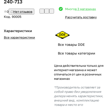
240-713
Добавляйте товары
Много
в 3 магазинах
0
Нет отзывов
в корзину
Код.
90005
Рассчитать доставку
Оплачивайте сегодня только
Характеристики
25
% картой любого банка
Все характеристики
Все товары DDE
Получайте товар
Все товары категории
выбранный способом
Цена действительна только для
интернет-магазина и может
Оставшиеся
75
% будут
отличаться от цен в розничных
списываться
с вашей карты
магазинах
по
25
%
каждые 2 недели
*Производитель оставляет за
собой право без уведомления
дилера менять характеристики,
внешний вид, комплектацию
товара и место его
Подробнее