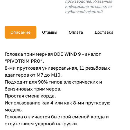
производства. Указанная
об оплате Плайтом
информация не является
публичной офертой
Описание
Отзывы
Оплата
Доставка
Остались вопросы?
25
8 800 302-02-51
plait.ru
раз в 2
Головка триммерная DDE WIND 9 - аналог
недели
“PIVOTRIM PRO”.
8-ми прутковая универсальная, 11 резьбовых
адаптеров от М7 до М10.
Подходит для 90% типов электрических и
бензиновых триммеров.
Простая смена корда.
Использование как 4 или как 8-ми прутковую
модель.
Головка отличается быстрой сменой корда и
отсутствием ударной нагрузки.