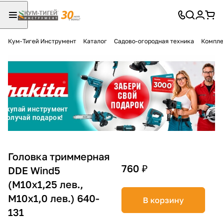
Кум-Тигей Инструмент
Каталог
Садово-огородная техника
Компле
Для клиентов всех банков
Разбейте
оплату
на части
без переплат
График платежей
Головка триммерная
760 ₽
DDE Wind5
(М10х1,25 лев.,
Сегодня
25
%
М10х1,0 лев.) 640-
В корзину
131