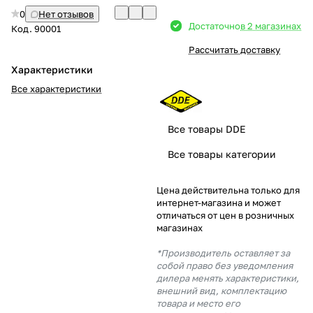
0
Нет отзывов
Добавляйте товары
Достаточно
в 2 магазинах
Код.
90001
в корзину
Рассчитать доставку
Характеристики
Оплачивайте сегодня только
Все характеристики
25
% картой любого банка
Все товары DDE
Получайте товар
Все товары категории
выбранный способом
Цена действительна только для
интернет-магазина и может
Оставшиеся
75
% будут
отличаться от цен в розничных
списываться
с вашей карты
магазинах
по
25
%
каждые 2 недели
*Производитель оставляет за
собой право без уведомления
дилера менять характеристики,
внешний вид, комплектацию
товара и место его
Подробнее