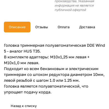
производства. Указанная
об оплате Плайтом
информация не является
публичной офертой
Описание
Отзывы
Оплата
Доставка
Остались вопросы?
25
8 800 302-02-51
plait.ru
раз в 2
Головка триммерная полуавтоматическая DDE Wind
недели
5 - аналог HUS T35.
В комплекте адаптеры: М10х1,25 мм левая +
М10х1,0 мм левая.
Подходит ко всем бензиновым и электрическим
триммерам со штоком редуктора диаметром 10мм,
левой резьбой с шагом 1.0 или 1.25 мм.
Головка является полуавтоматической, что
упрощает подачу корда.
Назад к списку