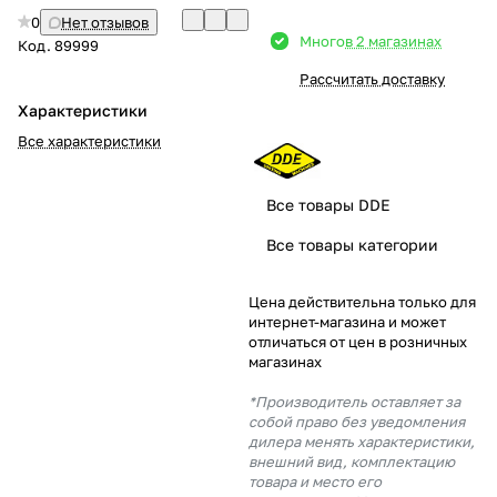
0
Нет отзывов
Добавляйте товары
Много
в 2 магазинах
Код.
89999
в корзину
Рассчитать доставку
Характеристики
Оплачивайте сегодня только
Все характеристики
25
% картой любого банка
Все товары DDE
Получайте товар
Все товары категории
выбранный способом
Цена действительна только для
интернет-магазина и может
Оставшиеся
75
% будут
отличаться от цен в розничных
списываться
с вашей карты
магазинах
по
25
%
каждые 2 недели
*Производитель оставляет за
собой право без уведомления
дилера менять характеристики,
внешний вид, комплектацию
товара и место его
Подробнее