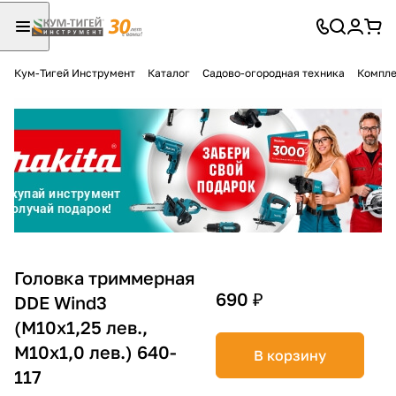
Кум-Тигей Инструмент
Каталог
Садово-огородная техника
Компле
Для клиентов всех банков
Разбейте
оплату
на части
без переплат
График платежей
Головка триммерная
690 ₽
DDE Wind3
(М10х1,25 лев.,
Сегодня
25
%
М10х1,0 лев.) 640-
В корзину
117