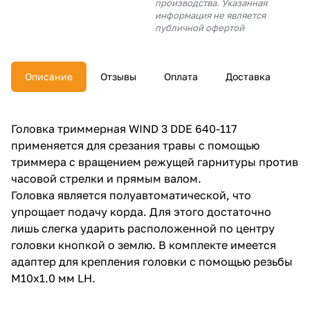
производства. Указанная
об оплате Плайтом
информация не является
публичной офертой
Описание
Отзывы
Оплата
Доставка
Остались вопросы?
25
8 800 302-02-51
plait.ru
раз в 2
Головка триммерная WIND 3 DDE 640-117
недели
применяется для срезания травы с помощью
триммера с вращением режущей гарнитуры против
часовой стрелки и прямым валом.
Головка является полуавтоматической, что
упрощает подачу корда. Для этого достаточно
лишь слегка ударить расположенной по центру
головки кнопкой о землю. В комплекте имеется
адаптер для крепления головки с помощью резьбы
М10х1.0 мм LH.