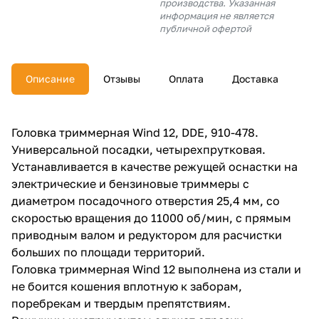
производства. Указанная
об оплате Плайтом
информация не является
публичной офертой
Описание
Отзывы
Оплата
Доставка
Остались вопросы?
25
8 800 302-02-51
plait.ru
раз в 2
Головка триммерная Wind 12, DDE, 910-478.
недели
Универсальной посадки, четырехпрутковая.
Устанавливается в качестве режущей оснастки на
электрические и бензиновые триммеры с
диаметром посадочного отверстия 25,4 мм, со
скоростью вращения до 11000 об/мин, с прямым
приводным валом и редуктором для расчистки
больших по площади территорий.
Головка триммерная Wind 12 выполнена из стали и
не боится кошения вплотную к заборам,
поребрекам и твердым препятствиям.