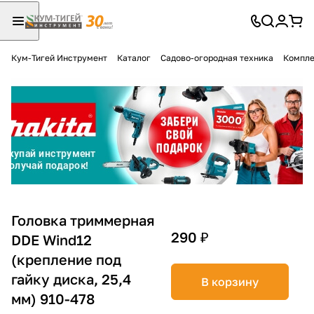
Кум-Тигей Инструмент
Каталог
Садово-огородная техника
Компле
Для клиентов всех банков
Разбейте
оплату
на части
без переплат
График платежей
Головка триммерная
290 ₽
DDE Wind12
(крепление под
Сегодня
25
%
гайку диска, 25,4
В корзину
мм) 910-478