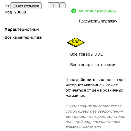
0
Нет отзывов
Добавляйте товары
Много
в 2 магазинах
Код.
90008
в корзину
Рассчитать доставку
Характеристики
Оплачивайте сегодня только
Все характеристики
25
% картой любого банка
Все товары DDE
Получайте товар
Все товары категории
выбранный способом
Цена действительна только для
интернет-магазина и может
Оставшиеся
75
% будут
отличаться от цен в розничных
списываться
с вашей карты
магазинах
по
25
%
каждые 2 недели
*Производитель оставляет за
собой право без уведомления
дилера менять характеристики,
внешний вид, комплектацию
товара и место его
Подробнее