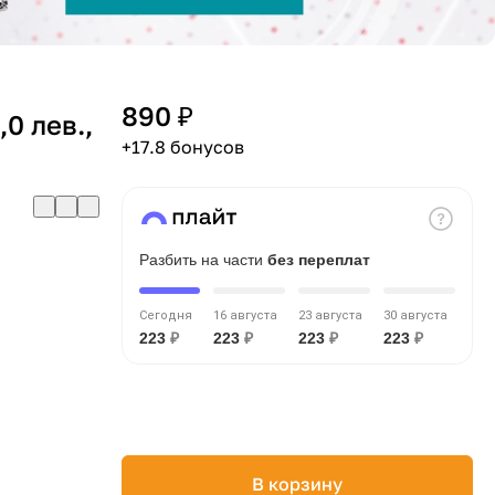
890 ₽
,0 лев.,
+17.8 бонусов
Разбить на части
без переплат
Сегодня
16 августа
23 августа
30 августа
223
₽
223
₽
223
₽
223
₽
В корзину