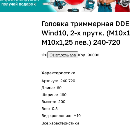
Сегодня
Головка триммерная DDE
25
%
Wind10, 2-х прутк. (М10х1
М10х1,25 лев.) 240-720
0
Нет отзывов
Код.
90006
Добавляйте товары
в корзину
Характеристики
Оплачивайте сегодня только
Артикул
:
240-720
25
% картой любого банка
Длина
:
60
Ширина
:
160
Высота
:
200
Получайте товар
выбранный способом
Вес
:
0.3
Вид крепления
:
M10
Все характеристики
Оставшиеся
75
% будут
списываться