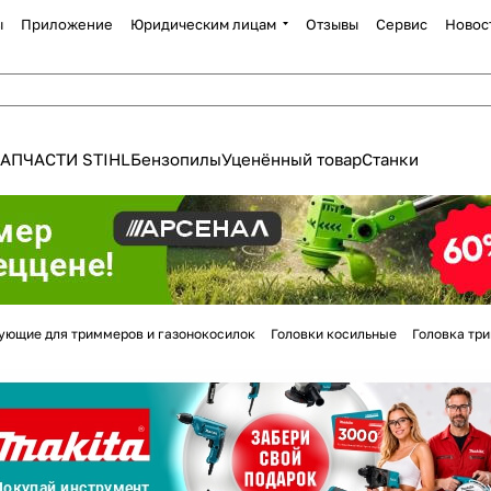
ы
Приложение
Юридическим лицам
Отзывы
Сервис
Новос
АПЧАСТИ STIHL
Бензопилы
Уценённый товар
Станки
Для клиентов всех банков
ующие для триммеров и газонокосилок
Головки косильные
Головка три
Разбейте
оплату
а части
без переплат
График платежей