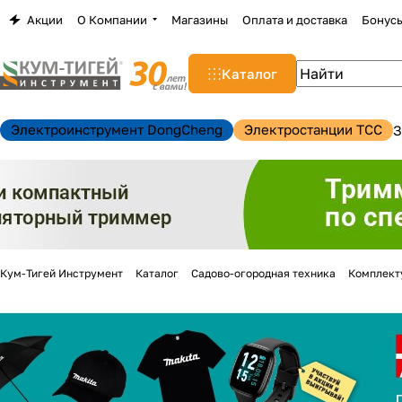
Акции
О Компании
Магазины
Оплата и доставка
Бонус
Каталог
Электроинструмент DongCheng
Электростанции TCC
З
Кум-Тигей Инструмент
Каталог
Садово-огородная техника
Комплект
н