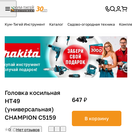
Кум-Тигей Инструмент
Каталог
Садово-огородная техника
Компле
Для клиентов всех банков
Разбейте
оплату
на части
без переплат
График платежей
Головка косильная
647 ₽
НТ49
(универсальная)
Сегодня
25
%
CHAMPION C5159
В корзину
0
Нет отзывов