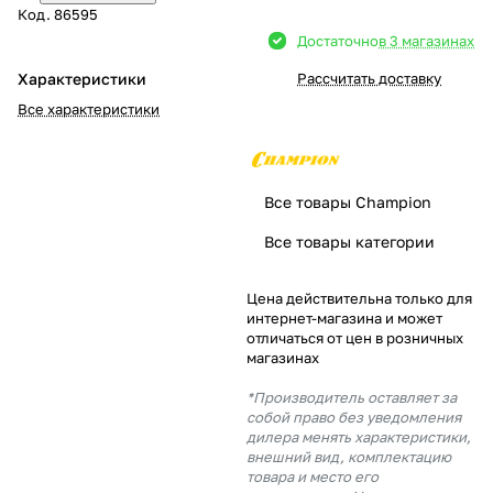
Код.
86595
Добавляйте товары
Достаточно
в 3 магазинах
в корзину
Характеристики
Рассчитать доставку
Все характеристики
Оплачивайте сегодня только
25
% картой любого банка
Все товары Champion
Получайте товар
Все товары категории
выбранный способом
Цена действительна только для
интернет-магазина и может
Оставшиеся
75
% будут
отличаться от цен в розничных
списываться
с вашей карты
магазинах
по
25
%
каждые 2 недели
*Производитель оставляет за
собой право без уведомления
дилера менять характеристики,
внешний вид, комплектацию
товара и место его
Подробнее