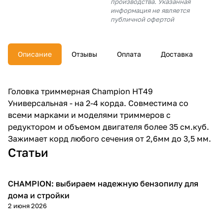
производства. Указанная
об оплате Плайтом
информация не является
публичной офертой
Описание
Отзывы
Оплата
Доставка
Остались вопросы?
25
8 800 302-02-51
plait.ru
раз в 2
Головка триммерная Champion HT49
недели
Универсальная - на 2-4 корда. Совместима со
всеми марками и моделями триммеров с
редуктором и объемом двигателя более 35 см.куб.
Зажимает корд любого сечения от 2,6мм до 3,5 мм.
Статьи
CHAMPION: выбираем надежную бензопилу для
Пилы
дома и стройки
2 июня 2026