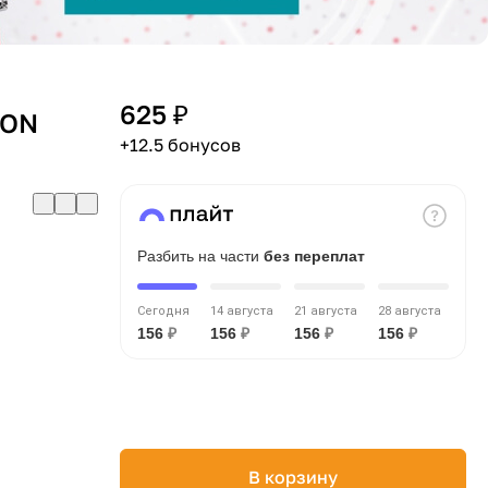
625 ₽
ION
+12.5 бонусов
Разбить на части
без переплат
Сегодня
14 августа
21 августа
28 августа
156
₽
156
₽
156
₽
156
₽
В корзину