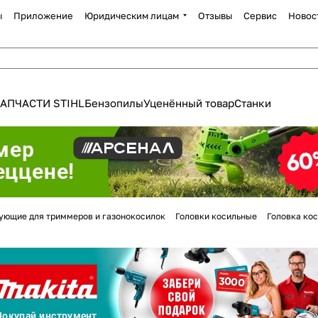
ы
Приложение
Юридическим лицам
Отзывы
Сервис
Новос
АПЧАСТИ STIHL
Бензопилы
Уценённый товар
Станки
Для клиентов всех банков
ующие для триммеров и газонокосилок
Головки косильные
Головка ко
Разбейте
оплату
а части
без переплат
График платежей