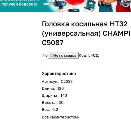
Сегодня
Головка косильная НТ32
25
%
(универсальная) CHAMP
C5087
0
Нет отзывов
Код.
54011
Добавляйте товары
в корзину
Характеристики
Артикул
:
C5087
Оплачивайте сегодня только
Длина
:
180
25
% картой любого банка
Ширина
:
140
Высота
:
30
Вес
:
0.2
Получайте товар
выбранный способом
Все характеристики