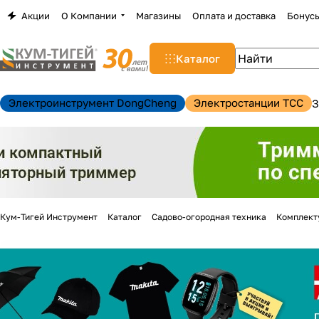
Акции
О Компании
Магазины
Оплата и доставка
Бонус
Каталог
Электроинструмент DongCheng
Электростанции TCC
З
Кум-Тигей Инструмент
Каталог
Садово-огородная техника
Комплект
н