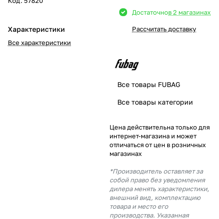
Код.
57820
Достаточно
в 2 магазинах
Добавляйте товары
в корзину
Характеристики
Рассчитать доставку
Все характеристики
Оплачивайте сегодня только
25
% картой любого банка
Все товары FUBAG
Все товары категории
Получайте товар
выбранный способом
Цена действительна только для
интернет-магазина и может
отличаться от цен в розничных
Оставшиеся
75
% будут
магазинах
списываться
с вашей карты
по
25
%
каждые 2 недели
*Производитель оставляет за
собой право без уведомления
дилера менять характеристики,
внешний вид, комплектацию
товара и место его
производства. Указанная
Подробнее