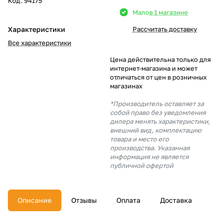
Код.
94175
Мало
в 1 магазине
Добавляйте товары
в корзину
Характеристики
Рассчитать доставку
Все характеристики
Оплачивайте сегодня только
Цена действительна только для
интернет-магазина и может
25
% картой любого банка
отличаться от цен в розничных
магазинах
Получайте товар
*Производитель оставляет за
собой право без уведомления
выбранный способом
дилера менять характеристики,
внешний вид, комплектацию
товара и место его
Оставшиеся
75
% будут
производства. Указанная
информация не является
списываться
с вашей карты
публичной офертой
по
25
%
каждые 2 недели
Описание
Отзывы
Оплата
Доставка
Подробнее