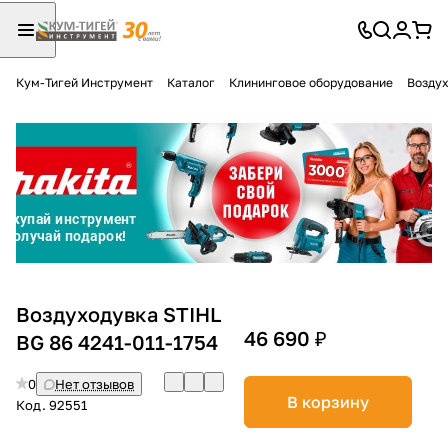
Кум-Тигей Инструмент
Каталог
Клининговое оборудование
Воздух
Для клиентов всех банков
Разбейте
оплату
на части
без переплат
График платежей
Воздуходувка STIHL
46 690 ₽
BG 86 4241-011-1754
Сегодня
0
Нет отзывов
25
%
В корзину
Код.
92551