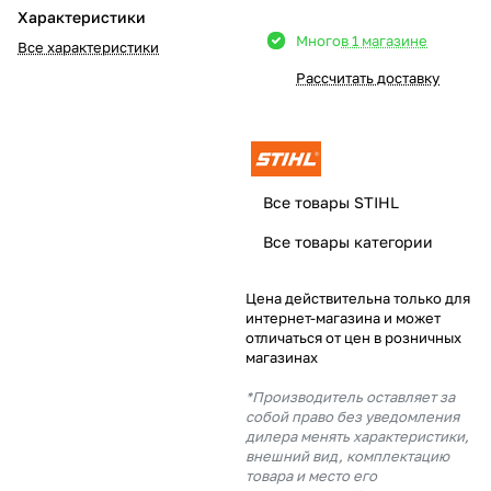
Характеристики
Добавляйте товары
Много
в 1 магазине
Все характеристики
в корзину
Рассчитать доставку
Оплачивайте сегодня только
25
% картой любого банка
Все товары STIHL
Получайте товар
Все товары категории
выбранный способом
Цена действительна только для
интернет-магазина и может
Оставшиеся
75
% будут
отличаться от цен в розничных
списываться
с вашей карты
магазинах
по
25
%
каждые 2 недели
*Производитель оставляет за
собой право без уведомления
дилера менять характеристики,
внешний вид, комплектацию
товара и место его
Подробнее