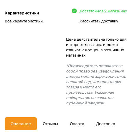
Добавляйте товары
Достаточно
в 2 магазинах
Характеристики
в корзину
Все характеристики
Рассчитать доставку
Оплачивайте сегодня только
Цена действительна только для
25
% картой любого банка
интернет-магазина и может
отличаться от цен в розничных
магазинах
Получайте товар
*Производитель оставляет за
выбранный способом
собой право без уведомления
дилера менять характеристики,
внешний вид, комплектацию
товара и место его
Оставшиеся
75
% будут
производства. Указанная
списываться
с вашей карты
информация не является
по
25
%
каждые 2 недели
публичной офертой
Описание
Отзывы
Оплата
Доставка
Подробнее