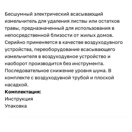
об оплате Плайтом
Бесшумный электрический всасывающий
измельчитель для удаления листвы или остатков
травы, предназначенный для использования в
непосредственной близости от жилых домов.
Остались вопросы?
25
Серийно применяется в качестве воздуходувного
8 800 302-02-51
устройства, переоборудование всасывающего
plait.ru
раз в 2
измельчителя в воздуходувное устройство и
недели
наоборот производится без инструмента.
Последовательное снижение уровня шума. В
комплекте с воздуходувной трубой и плоской
насадкой.
Комплектация:
Инструкция
Упаковка