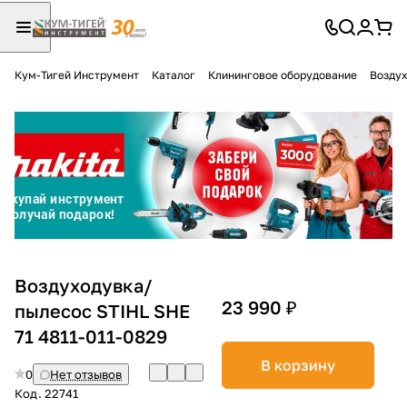
Кум-Тигей Инструмент
Каталог
Клининговое оборудование
Воздух
Для клиентов всех банков
Разбейте
оплату
на части
без переплат
График платежей
Воздуходувка/
23 990 ₽
пылесос STIHL SHE
71 4811-011-0829
Сегодня
25
%
В корзину
0
Нет отзывов
Код.
22741