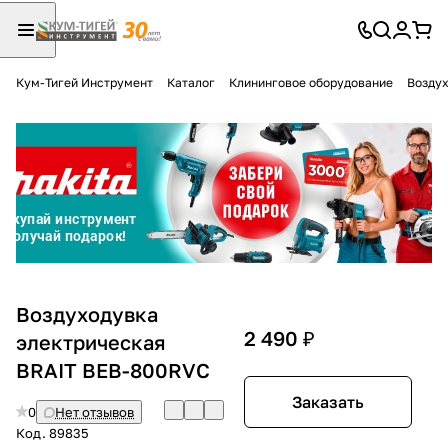
Кум-Тигей Инструмент
Каталог
Клининговое оборудование
Воздух
Для клиентов всех банков
Разбейте
оплату
на части
без переплат
График платежей
Воздуходувка
2 490 ₽
электрическая
BRAIT BEB-800RVC
Сегодня
25
%
Заказать
0
Нет отзывов
Код.
89835