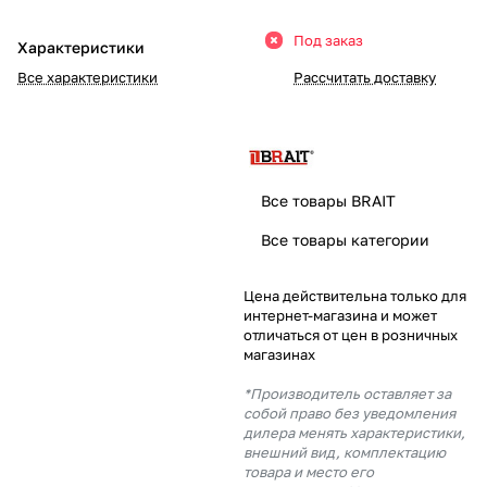
Добавляйте товары
Под заказ
Характеристики
в корзину
Все характеристики
Рассчитать доставку
Оплачивайте сегодня только
25
% картой любого банка
Все товары BRAIT
Получайте товар
Все товары категории
выбранный способом
Цена действительна только для
интернет-магазина и может
Оставшиеся
75
% будут
отличаться от цен в розничных
списываться
с вашей карты
магазинах
по
25
%
каждые 2 недели
*Производитель оставляет за
собой право без уведомления
дилера менять характеристики,
внешний вид, комплектацию
товара и место его
Подробнее