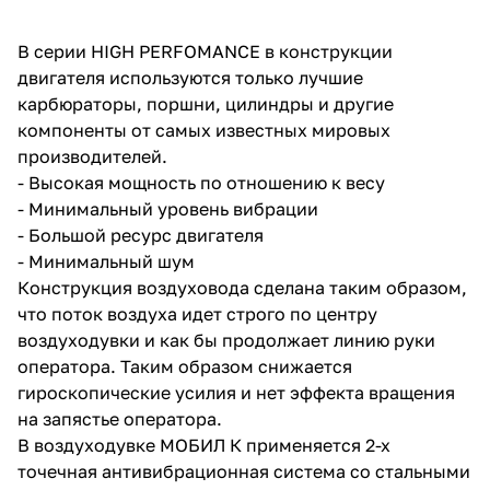
об оплате Плайтом
В серии HIGH PERFOMANCE в конструкции
двигателя используются только лучшие
карбюраторы, поршни, цилиндры и другие
компоненты от самых известных мировых
Остались вопросы?
25
производителей.
8 800 302-02-51
- Высокая мощность по отношению к весу
plait.ru
раз в 2
- Минимальный уровень вибрации
недели
- Большой ресурс двигателя
- Минимальный шум
Конструкция воздуховода сделана таким образом,
что поток воздуха идет строго по центру
воздуходувки и как бы продолжает линию руки
оператора. Таким образом снижается
гироскопические усилия и нет эффекта вращения
на запястье оператора.
В воздуходувке МОБИЛ К применяется 2-х
точечная антивибрационная система со стальными