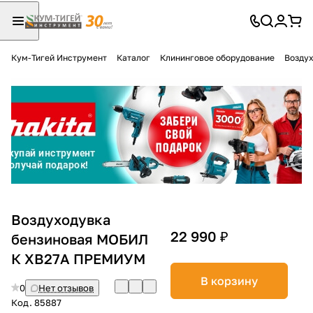
Кум-Тигей Инструмент
Каталог
Клининговое оборудование
Воздух
Для клиентов всех банков
Разбейте
оплату
на части
без переплат
График платежей
Воздуходувка
22 990 ₽
бензиновая МОБИЛ
К ХВ27А ПРЕМИУМ
Сегодня
25
%
В корзину
0
Нет отзывов
Код.
85887