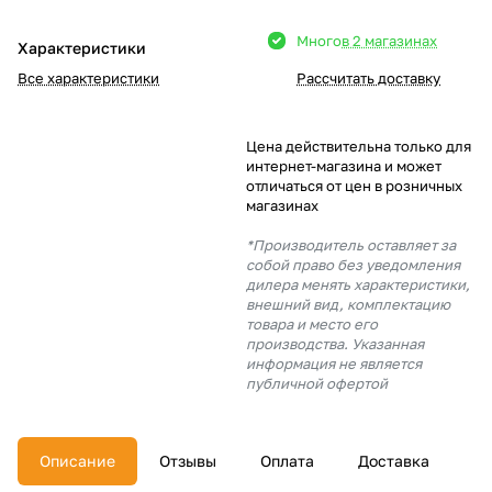
Добавляйте товары
Много
в 2 магазинах
Характеристики
в корзину
Все характеристики
Рассчитать доставку
Оплачивайте сегодня только
Цена действительна только для
25
% картой любого банка
интернет-магазина и может
отличаться от цен в розничных
магазинах
Получайте товар
*Производитель оставляет за
выбранный способом
собой право без уведомления
дилера менять характеристики,
внешний вид, комплектацию
товара и место его
Оставшиеся
75
% будут
производства. Указанная
списываться
с вашей карты
информация не является
по
25
%
каждые 2 недели
публичной офертой
Описание
Отзывы
Оплата
Доставка
Подробнее