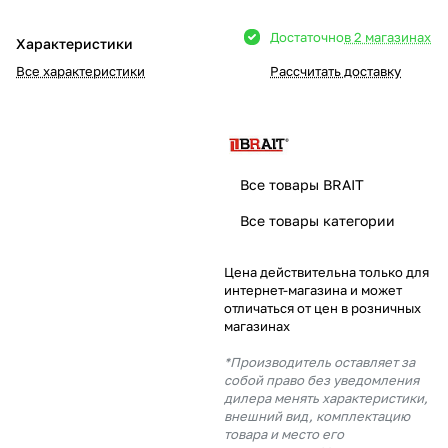
Добавляйте товары
Достаточно
в 2 магазинах
Характеристики
в корзину
Все характеристики
Рассчитать доставку
Оплачивайте сегодня только
25
% картой любого банка
Все товары BRAIT
Получайте товар
Все товары категории
выбранный способом
Цена действительна только для
интернет-магазина и может
Оставшиеся
75
% будут
отличаться от цен в розничных
списываться
с вашей карты
магазинах
по
25
%
каждые 2 недели
*Производитель оставляет за
собой право без уведомления
дилера менять характеристики,
внешний вид, комплектацию
товара и место его
Подробнее