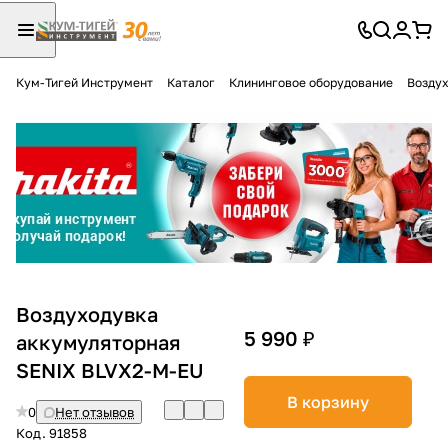
Кум-Тигей Инструмент
Каталог
Клининговое оборудование
Воздух
Для клиентов всех банков
Разбейте
оплату
на части
без переплат
График платежей
Воздуходувка
5 990 ₽
аккумуляторная
SENIX BLVX2-M-EU
Сегодня
25
%
В корзину
0
Нет отзывов
Код.
91858