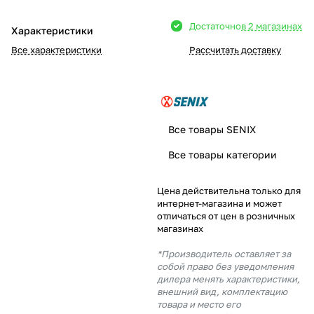
Добавляйте товары
Достаточно
в 2 магазинах
Характеристики
в корзину
Все характеристики
Рассчитать доставку
Оплачивайте сегодня только
25
% картой любого банка
Все товары SENIX
Получайте товар
Все товары категории
выбранный способом
Цена действительна только для
интернет-магазина и может
Оставшиеся
75
% будут
отличаться от цен в розничных
списываться
с вашей карты
магазинах
по
25
%
каждые 2 недели
*Производитель оставляет за
собой право без уведомления
дилера менять характеристики,
внешний вид, комплектацию
товара и место его
Подробнее