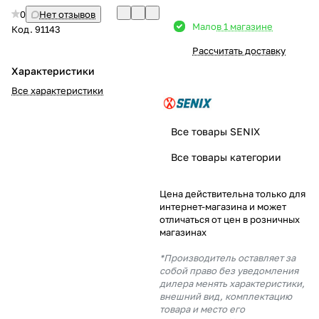
0
Нет отзывов
Добавляйте товары
Мало
в 1 магазине
Код.
91143
в корзину
Рассчитать доставку
Характеристики
Оплачивайте сегодня только
Все характеристики
25
% картой любого банка
Все товары SENIX
Получайте товар
Все товары категории
выбранный способом
Цена действительна только для
интернет-магазина и может
Оставшиеся
75
% будут
отличаться от цен в розничных
списываться
с вашей карты
магазинах
по
25
%
каждые 2 недели
*Производитель оставляет за
собой право без уведомления
дилера менять характеристики,
внешний вид, комплектацию
товара и место его
Подробнее