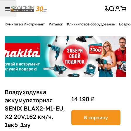
Кум-Тигей Инструмент
Каталог
Клининговое оборудование
Воздух
Для клиентов всех банков
Разбейте
оплату
на части
без переплат
График платежей
Воздуходувка
14 190 ₽
аккумуляторная
SENIX BLAX2-M1-EU,
Сегодня
25
%
X2 20V,162 км/ч,
В корзину
1акб ,1зу