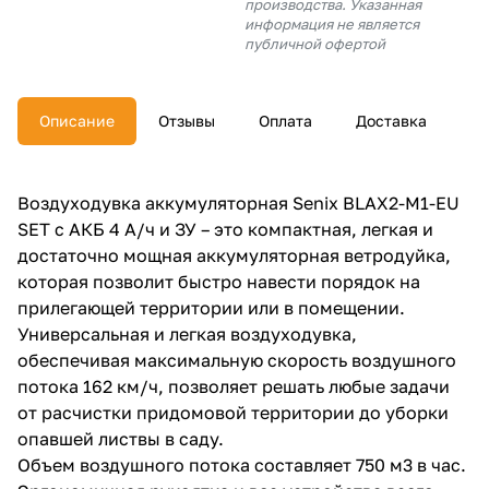
производства. Указанная
об оплате Плайтом
информация не является
публичной офертой
Описание
Отзывы
Оплата
Доставка
Остались вопросы?
25
8 800 302-02-51
plait.ru
раз в 2
Воздуходувка аккумуляторная Senix BLAX2-M1-EU
недели
SET с АКБ 4 А/ч и ЗУ – это компактная, легкая и
достаточно мощная аккумуляторная ветродуйка,
которая позволит быстро навести порядок на
прилегающей территории или в помещении.
Универсальная и легкая воздуходувка,
обеспечивая максимальную скорость воздушного
потока 162 км/ч, позволяет решать любые задачи
от расчистки придомовой территории до уборки
опавшей листвы в саду.
Объем воздушного потока составляет 750 м3 в час.