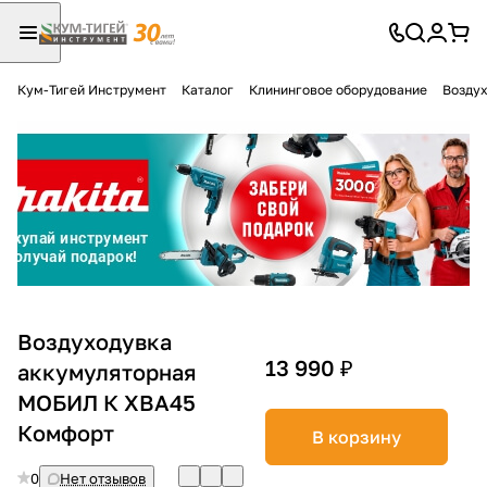
Кум-Тигей Инструмент
Каталог
Клининговое оборудование
Воздух
Для клиентов всех банков
Разбейте
оплату
на части
без переплат
График платежей
Воздуходувка
13 990 ₽
аккумуляторная
МОБИЛ К ХВА45
Сегодня
25
%
Комфорт
В корзину
0
Нет отзывов