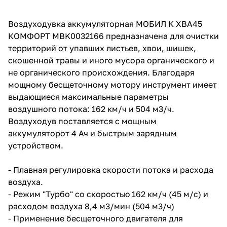
об оплате Плайтом
Воздуходувка аккумуляторная МОБИЛ К XBA45
КОМФОРТ MBK0032166 предназначена для очистки
территорий от упавших листьев, хвои, шишек,
скошенной травы и иного мусора органического и
Остались вопросы?
25
не органического происхождения. Благодаря
8 800 302-02-51
мощному бесщеточному мотору инструмент имеет
plait.ru
раз в 2
выдающиеся максимальные параметры
недели
воздушного потока: 162 км/ч и 504 м3/ч.
Воздуходув поставляется с мощным
аккумуляторот 4 Ач и быстрым зарядным
устройством.
- Плавная регулировка скорости потока и расхода
воздуха.
- Режим "Турбо" со скоростью 162 км/ч (45 м/с) и
расходом воздуха 8,4 м3/мин (504 м3/ч)
- Применение бесщеточного двигателя для