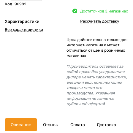
Код.
90982
Добавляйте товары
Достаточно
в 3 магазинах
в корзину
Характеристики
Рассчитать доставку
Все характеристики
Оплачивайте сегодня только
Цена действительна только для
25
% картой любого банка
интернет-магазина и может
отличаться от цен в розничных
магазинах
Получайте товар
*Производитель оставляет за
выбранный способом
собой право без уведомления
дилера менять характеристики,
внешний вид, комплектацию
товара и место его
Оставшиеся
75
% будут
производства. Указанная
списываться
с вашей карты
информация не является
по
25
%
каждые 2 недели
публичной офертой
Описание
Отзывы
Оплата
Доставка
Подробнее