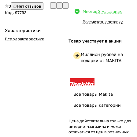
0
Нет отзывов
Добавляйте товары
Много
в 3 магазинах
Код.
97793
в корзину
Рассчитать доставку
Характеристики
Оплачивайте сегодня только
Все характеристики
Товар участвует в акции
25
% картой любого банка
Миллион рублей на
подарки от MAKITA
Получайте товар
выбранный способом
Оставшиеся
75
% будут
Все товары Makita
списываться
с вашей карты
Все товары категории
по
25
%
каждые 2 недели
Цена действительна только для
интернет-магазина и может
отличаться от цен в розничных
Подробнее