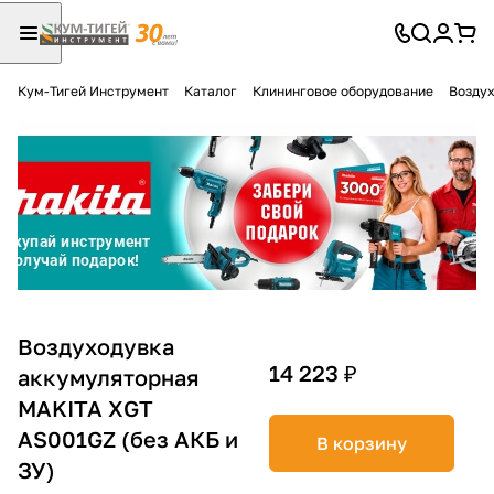
Кум-Тигей Инструмент
Каталог
Клининговое оборудование
Воздух
Для клиентов всех банков
Разбейте
оплату
на части
без переплат
График платежей
Воздуходувка
14 223 ₽
аккумуляторная
MAKITA XGT
Сегодня
25
%
AS001GZ (без АКБ и
В корзину
ЗУ)