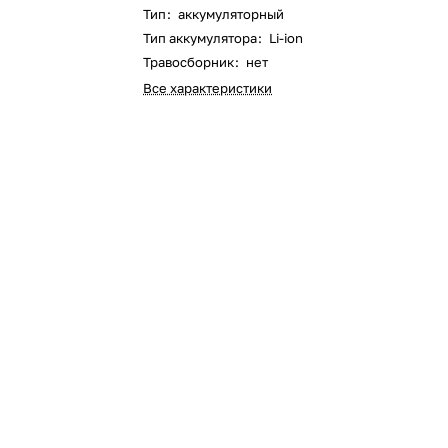
Тип
:
аккумуляторный
Оставшиеся
75
% будут
списываться
Тип аккумулятора
:
Li-ion
с вашей карты
по
25
%
каждые 2 недели
Травосборник
:
нет
Все характеристики
Подробнее
об оплате Плайтом
25
раз в 2
Остались вопросы?
недели
8 800 302-02-51
plait.ru