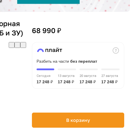
торная
68 990 ₽
Б и ЗУ)
Разбить на части
без переплат
Сегодня
13 августа
20 августа
27 августа
17 248
₽
17 248
₽
17 248
₽
17 248
₽
В корзину