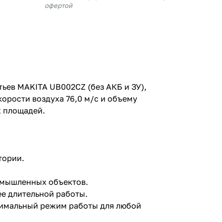
офертой
ьев MAKITA UB002CZ (без АКБ и ЗУ),
корости воздуха 76,0 м/с и объему
х площадей.
тории.
ромышленных объектов.
ее длительной работы.
птимальный режим работы для любой