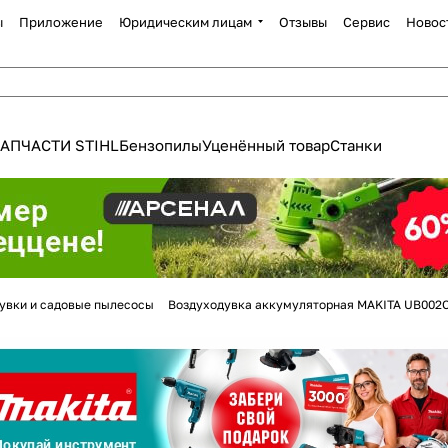
ы
Приложение
Юридическим лицам
Отзывы
Сервис
Новос
АПЧАСТИ STIHL
Бензопилы
Уценённый товар
Станки
Для клиентов всех банков
увки и садовые пылесосы
Воздуходувка аккумуляторная MAKITA UB002CZ
Разбейте
оплату
а части
без переплат