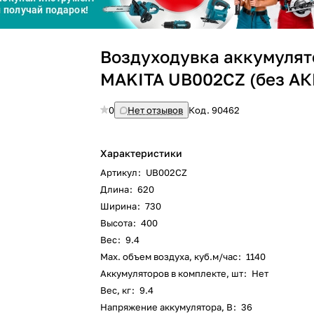
График платежей
Воздуходувка аккумуля
Сегодня
25
%
MAKITA UB002CZ (без АК
0
Нет отзывов
Код.
90462
Характеристики
Добавляйте товары
в корзину
Артикул
:
UB002CZ
Длина
:
620
Ширина
:
730
Оплачивайте сегодня только
Высота
:
400
25
% картой любого банка
Вес
:
9.4
Max. объем воздуха, куб.м/час
:
1140
Аккумуляторов в комплекте, шт
:
Нет
Получайте товар
выбранный способом
Вес, кг
:
9.4
Напряжение аккумулятора, В
:
36