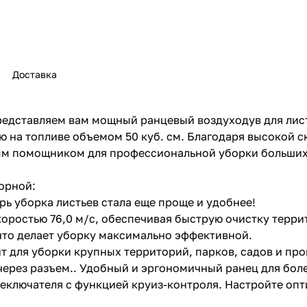
Доставка
раз в 2 недели
редставляем вам мощный ранцевый воздуходув для лист
ю на топливе объемом 50 куб. см. Благодаря высокой с
имым помощником для профессиональной уборки больши
орной:
рь уборка листьев стала еще проще и удобнее!
коростью 76,0 м/с, обеспечивая быструю очистку терри
 что делает уборку максимально эффективной.
т для уборки крупных территорий, парков, садов и п
 через разъем.. Удобный и эргономичный ранец для бол
реключателя с функцией круиз-контроля. Настройте о