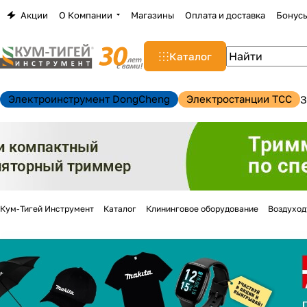
Акции
О Компании
Магазины
Оплата и доставка
Бонус
Каталог
Электроинструмент DongCheng
Электростанции TCC
З
Кум-Тигей Инструмент
Каталог
Клининговое оборудование
Воздуход
н