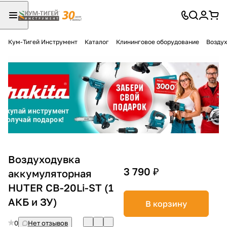
Кум-Тигей Инструмент
Каталог
Клининговое оборудование
Воздух
Для клиентов всех банков
Разбейте
оплату
на части
без переплат
График платежей
Воздуходувка
3 790 ₽
аккумуляторная
HUTER CB-20Li-ST (1
Сегодня
25
%
АКБ и ЗУ)
В корзину
0
Нет отзывов