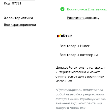
Код.
97781
Добавляйте товары
Достаточно
в 2 магазинах
в корзину
Характеристики
Рассчитать доставку
Все характеристики
Оплачивайте сегодня только
25
% картой любого банка
Все товары Huter
Получайте товар
Все товары категории
выбранный способом
Цена действительна только для
интернет-магазина и может
Оставшиеся
75
% будут
отличаться от цен в розничных
списываться
с вашей карты
магазинах
по
25
%
каждые 2 недели
*Производитель оставляет за
собой право без уведомления
дилера менять характеристики,
внешний вид, комплектацию
товара и место его
Подробнее