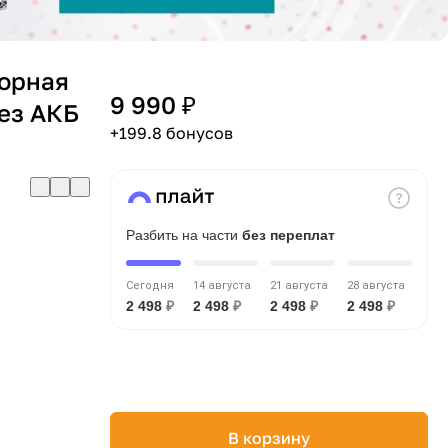
торная
9 990 ₽
ез АКБ
+199.8 бонусов
Разбить на части
без переплат
Сегодня
14 августа
21 августа
28 августа
2 498
₽
2 498
₽
2 498
₽
2 498
₽
В корзину