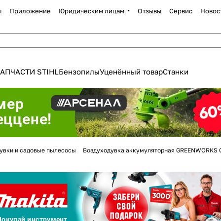
ы
Приложение
Юридическим лицам
Отзывы
Сервис
Новос
АПЧАСТИ STIHL
Бензопилы
Уценённый товар
Станки
Для клиентов всех банков
увки и садовые пылесосы
Воздуходувка аккумуляторная GREENWORKS GD
Разбейте
оплату
а части
без переплат