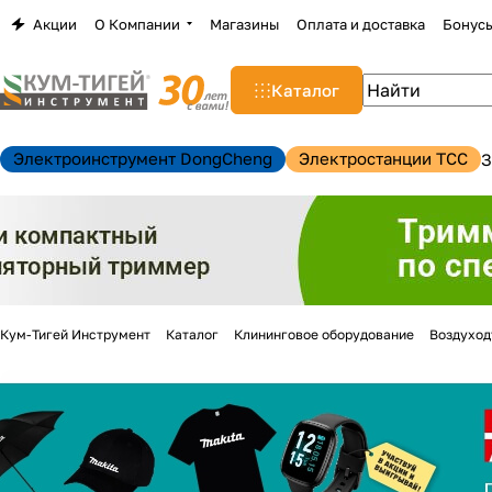
Акции
О Компании
Магазины
Оплата и доставка
Бонус
Каталог
Электроинструмент DongCheng
Электростанции TCC
З
Кум-Тигей Инструмент
Каталог
Клининговое оборудование
Воздуход
н