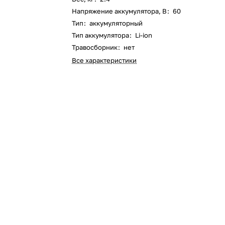
Напряжение аккумулятора, В
:
60
Оставшиеся
75
% будут
списываться
Тип
:
аккумуляторный
с вашей карты
по
25
%
каждые 2 недели
Тип аккумулятора
:
Li-ion
Травосборник
:
нет
Все характеристики
Подробнее
об оплате Плайтом
25
раз в 2
Остались вопросы?
недели
8 800 302-02-51
plait.ru