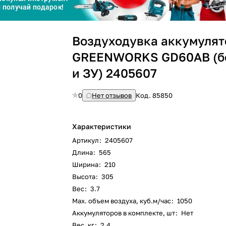
График платежей
Воздуходувка аккумуля
Сегодня
25
%
GREENWORKS GD60AB (б
и ЗУ) 2405607
0
Нет отзывов
Код.
85850
Добавляйте товары
в корзину
Характеристики
Артикул
:
2405607
Оплачивайте сегодня только
Длина
:
565
25
% картой любого банка
Ширина
:
210
Высота
:
305
Вес
:
3.7
Получайте товар
выбранный способом
Max. объем воздуха, куб.м/час
:
1050
Аккумуляторов в комплекте, шт
:
Нет
Вес, кг
:
2.4