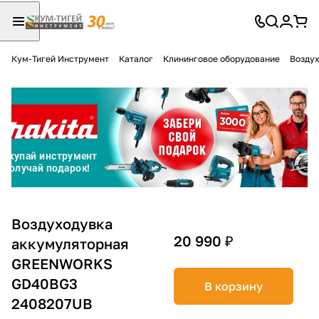
Кум-Тигей Инструмент
Каталог
Клининговое оборудование
Воздух
Для клиентов всех банков
Разбейте
оплату
на части
без переплат
График платежей
Воздуходувка
20 990 ₽
аккумуляторная
GREENWORKS
Сегодня
25
%
GD40BG3
В корзину
2408207UB