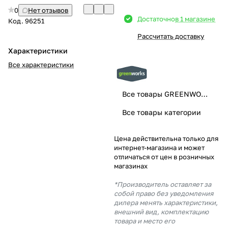
0
Нет отзывов
Добавляйте товары
Достаточно
в 1 магазине
Код.
96251
в корзину
Рассчитать доставку
Характеристики
Оплачивайте сегодня только
Все характеристики
25
% картой любого банка
Все товары GREENWORKS
Получайте товар
Все товары категории
выбранный способом
Цена действительна только для
интернет-магазина и может
Оставшиеся
75
% будут
отличаться от цен в розничных
списываться
с вашей карты
магазинах
по
25
%
каждые 2 недели
*Производитель оставляет за
собой право без уведомления
дилера менять характеристики,
внешний вид, комплектацию
товара и место его
Подробнее