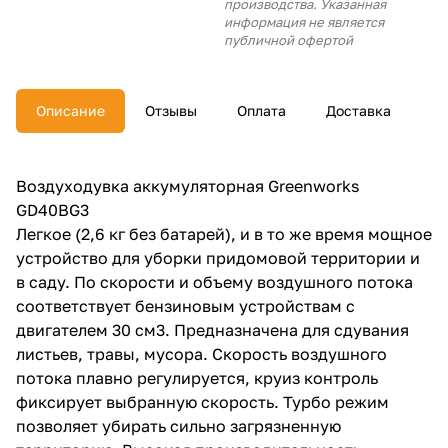
производства. Указанная
об оплате Плайтом
информация не является
публичной офертой
Описание
Отзывы
Оплата
Доставка
Остались вопросы?
25
8 800 302-02-51
plait.ru
раз в 2
Воздуходувка аккумуляторная Greenworks
недели
GD40BG3
Легкое (2,6 кг без батарей), и в то же время мощное
устройство для уборки придомовой территории и
в саду. По скорости и объему воздушного потока
соответствует бензиновым устройствам с
двигателем 30 см3. Предназначена для сдувания
листьев, травы, мусора. Скорость воздушного
потока плавно регулируется, круиз контроль
фиксирует выбранную скорость. Турбо режим
позволяет убирать сильно загрязненную