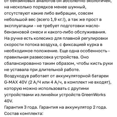
от бензиновых аналогов он абсолютно экологичен,
на несколько порядков менее шумный,
отсутствуют какие либо вибрации, совсем
небольшой вес (всего 1,9 кг.!), а так же прост в
эксплуатации - не требует подготовки масло-
бензиновой смеси и какого-либо обслуживания.
На ручке есть колесико для плавной регулировки
раз в 2 недели
скорости потока воздуха, с фиксацией курка в
необходимое положение. Еще одна особенность -
правильная развесовка устройства. Оно
сбалансированно таким образом, чтобы кисть руки
не уставала при длительной работе.
Воздуходув работает от аккумуляторной батареи
G-MAX 40V (2 А/Ч или 4 А/ч, в комплект не входят),
которую можно использовать с другими
устройствами из линейки устройств GreenWorks
40V.
Гарантия 3 года. Гарантия на аккумулятор 2 года.
Состав комплекта: