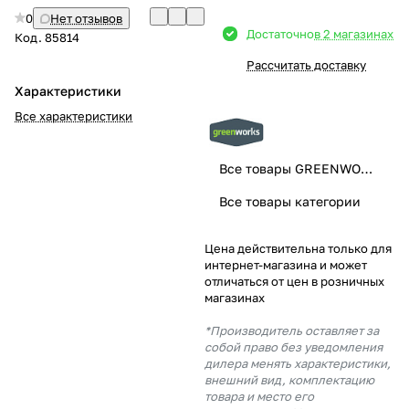
0
Нет отзывов
Добавляйте товары
Достаточно
в 2 магазинах
Код.
85814
в корзину
Рассчитать доставку
Характеристики
Оплачивайте сегодня только
Все характеристики
25
% картой любого банка
Все товары GREENWORKS
Получайте товар
Все товары категории
выбранный способом
Цена действительна только для
интернет-магазина и может
Оставшиеся
75
% будут
отличаться от цен в розничных
списываться
с вашей карты
магазинах
по
25
%
каждые 2 недели
*Производитель оставляет за
собой право без уведомления
дилера менять характеристики,
внешний вид, комплектацию
товара и место его
Подробнее