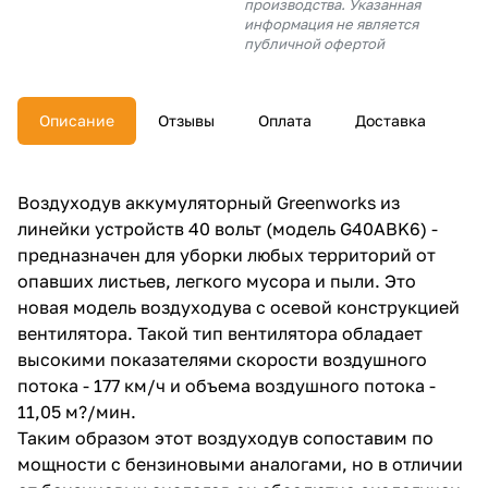
производства. Указанная
об оплате Плайтом
информация не является
публичной офертой
Описание
Отзывы
Оплата
Доставка
Остались вопросы?
25
8 800 302-02-51
plait.ru
раз в 2
Воздуходув аккумуляторный Greenworks из
недели
линейки устройств 40 вольт (модель G40ABK6) -
предназначен для уборки любых территорий от
опавших листьев, легкого мусора и пыли. Это
новая модель воздуходува с осевой конструкцией
вентилятора. Такой тип вентилятора обладает
высокими показателями скорости воздушного
потока - 177 км/ч и объема воздушного потока -
11,05 м?/мин.
Таким образом этот воздуходув сопоставим по
мощности с бензиновыми аналогами, но в отличии