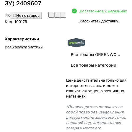
ЗУ) 2409607
Добавляйте товары
Достаточно
в 2 магазинах
0
Нет отзывов
в корзину
Рассчитать доставку
Код.
100175
Оплачивайте сегодня только
Характеристики
25
% картой любого банка
Все характеристики
Все товары GREENWORKS
Получайте товар
Все товары категории
выбранный способом
Цена действительна только для
интернет-магазина и может
Оставшиеся
75
% будут
отличаться от цен в розничных
списываться
с вашей карты
магазинах
по
25
%
каждые 2 недели
*Производитель оставляет за
собой право без уведомления
дилера менять характеристики,
внешний вид, комплектацию
товара и место его
Подробнее