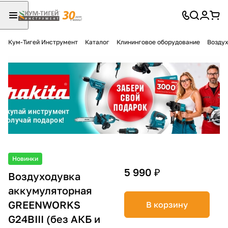
Кум-Тигей Инструмент
Каталог
Клининговое оборудование
Воздух
Для клиентов всех банков
Разбейте
оплату
на части
без переплат
График платежей
Новинки
5 990 ₽
Воздуходувка
аккумуляторная
Сегодня
25
%
GREENWORKS
В корзину
G24BIII (без АКБ и