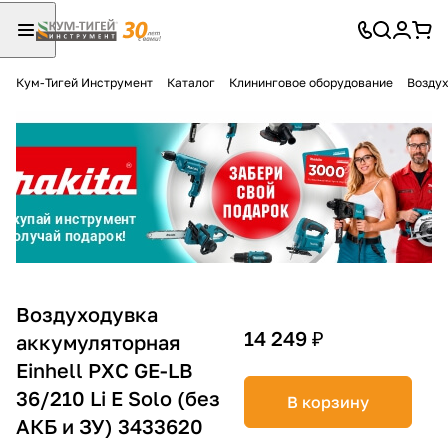
Кум-Тигей Инструмент
Каталог
Клининговое оборудование
Воздух
Для клиентов всех банков
Разбейте
оплату
на части
без переплат
График платежей
Воздуходувка
14 249 ₽
аккумуляторная
Einhell PXC GE-LB
Сегодня
25
%
36/210 Li E Solo (без
В корзину
АКБ и ЗУ) 3433620