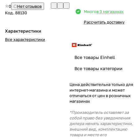
0
Нет отзывов
Добавляйте товары
Много
в 3 магазинах
Код.
88130
в корзину
Рассчитать доставку
Характеристики
Оплачивайте сегодня только
Все характеристики
25
% картой любого банка
Все товары Einhell
Получайте товар
Все товары категории
выбранный способом
Цена действительна только для
интернет-магазина и может
Оставшиеся
75
% будут
отличаться от цен в розничных
списываться
с вашей карты
магазинах
по
25
%
каждые 2 недели
*Производитель оставляет за
собой право без уведомления
дилера менять характеристики,
внешний вид, комплектацию
товара и место его
Подробнее