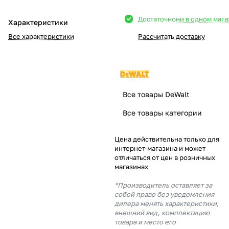
Добавляйте товары
Достаточно
ни в одном маг
Характеристики
в корзину
Все характеристики
Рассчитать доставку
Оплачивайте сегодня только
25
% картой любого банка
Все товары DeWalt
Получайте товар
Все товары категории
выбранный способом
Цена действительна только для
интернет-магазина и может
Оставшиеся
75
% будут
отличаться от цен в розничных
списываться
с вашей карты
магазинах
по
25
%
каждые 2 недели
*Производитель оставляет за
собой право без уведомления
дилера менять характеристики,
внешний вид, комплектацию
товара и место его
Подробнее