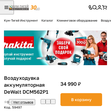
Кум-Тигей Инструмент
Каталог
Клининговое оборудование
Воздух
Для клиентов всех банков
Разбейте
оплату
на части
без переплат
График платежей
Воздуходувка
34 990 ₽
аккумуляторная
DeWalt DCM562P1
Сегодня
25
%
В корзину
0
Нет отзывов
Код.
59497