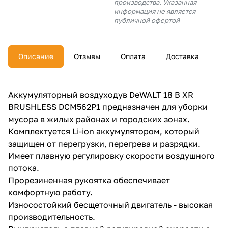
производства. Указанная
об оплате Плайтом
информация не является
публичной офертой
Описание
Отзывы
Оплата
Доставка
Остались вопросы?
25
8 800 302-02-51
plait.ru
раз в 2 недели
Аккумуляторный воздуходув DeWALT 18 В XR
BRUSHLESS DCM562P1 предназначен для уборки
мусора в жилых районах и городских зонах.
Комплектуется Li-ion аккумулятором, который
защищен от перегрузки, перегрева и разрядки.
Имеет плавную регулировку скорости воздушного
потока.
Прорезиненная рукоятка обеспечивает
комфортную работу.
Износостойкий бесщеточный двигатель - высокая
производительность.