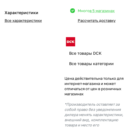
Добавляйте товары
Много
в 5 магазинах
Характеристики
в корзину
Все характеристики
Рассчитать доставку
Оплачивайте сегодня только
25
% картой любого банка
Все товары DCK
Получайте товар
Все товары категории
выбранный способом
Цена действительна только для
интернет-магазина и может
Оставшиеся
75
% будут
отличаться от цен в розничных
списываться
с вашей карты
магазинах
по
25
%
каждые 2 недели
*Производитель оставляет за
собой право без уведомления
дилера менять характеристики,
внешний вид, комплектацию
товара и место его
Подробнее