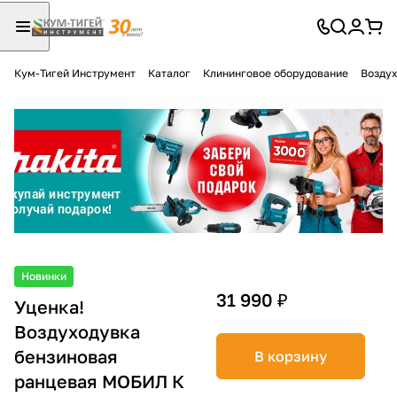
Кум-Тигей Инструмент
Каталог
Клининговое оборудование
Воздух
Для клиентов всех банков
Разбейте
оплату
на части
без переплат
График платежей
Новинки
31 990 ₽
Уценка!
Воздуходувка
Сегодня
25
%
бензиновая
В корзину
ранцевая МОБИЛ К