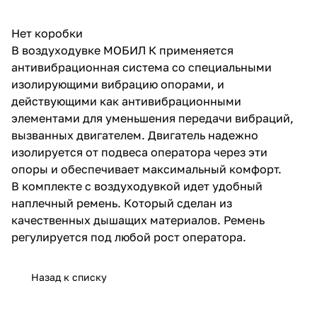
об оплате Плайтом
Нет коробки
В воздуходувке МОБИЛ К применяется
антивибрационная система со специальными
изолирующими вибрацию опорами, и
Остались вопросы?
25
действующими как антивибрационными
8 800 302-02-51
элементами для уменьшения передачи вибраций,
plait.ru
раз в 2
вызванных двигателем. Двигатель надежно
недели
изолируется от подвеса оператора через эти
опоры и обеспечивает максимальный комфорт.
В комплекте с воздуходувкой идет удобный
наплечный ремень. Который сделан из
качественных дышащих материалов. Ремень
регулируется под любой рост оператора.
Назад к списку