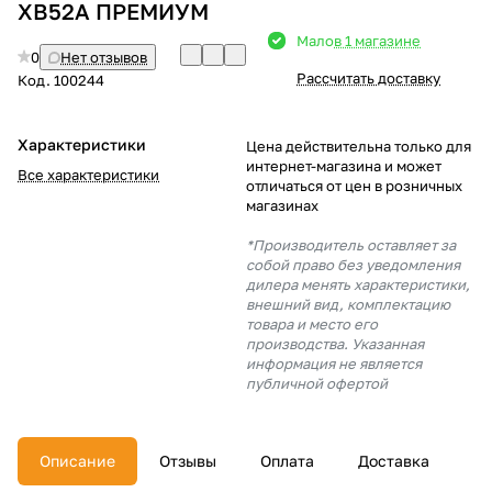
ХВ52А ПРЕМИУМ
Добавляйте товары
Мало
в 1 магазине
0
Нет отзывов
в корзину
Рассчитать доставку
Код.
100244
Оплачивайте сегодня только
Характеристики
Цена действительна только для
25
% картой любого банка
интернет-магазина и может
Все характеристики
отличаться от цен в розничных
магазинах
Получайте товар
*Производитель оставляет за
выбранный способом
собой право без уведомления
дилера менять характеристики,
внешний вид, комплектацию
товара и место его
Оставшиеся
75
% будут
производства. Указанная
списываться
с вашей карты
информация не является
по
25
%
каждые 2 недели
публичной офертой
Описание
Отзывы
Оплата
Доставка
Подробнее