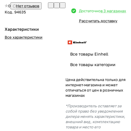
0
Нет отзывов
Добавляйте товары
Достаточно
в 3 магазинах
Код.
94635
в корзину
Рассчитать доставку
Характеристики
Оплачивайте сегодня только
Все характеристики
25
% картой любого банка
Все товары Einhell
Получайте товар
Все товары категории
выбранный способом
Цена действительна только для
интернет-магазина и может
Оставшиеся
75
% будут
отличаться от цен в розничных
списываться
с вашей карты
магазинах
по
25
%
каждые 2 недели
*Производитель оставляет за
собой право без уведомления
дилера менять характеристики,
внешний вид, комплектацию
товара и место его
Подробнее