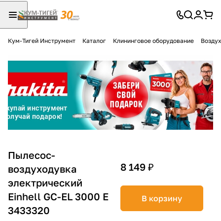
Кум-Тигей Инструмент
Каталог
Клининговое оборудование
Воздух
Для клиентов всех банков
Разбейте
оплату
на части
без переплат
График платежей
Пылесос-
8 149 ₽
воздуходувка
электрический
Сегодня
25
%
Einhell GC-EL 3000 E
В корзину
3433320