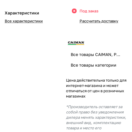
Добавляйте товары
Под заказ
Характеристики
в корзину
Все характеристики
Рассчитать доставку
Оплачивайте сегодня только
25
% картой любого банка
Все товары CAIMAN, PUBERT
Получайте товар
Все товары категории
выбранный способом
Цена действительна только для
интернет-магазина и может
Оставшиеся
75
% будут
отличаться от цен в розничных
списываться
с вашей карты
магазинах
по
25
%
каждые 2 недели
*Производитель оставляет за
собой право без уведомления
дилера менять характеристики,
внешний вид, комплектацию
товара и место его
Подробнее