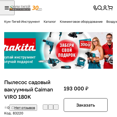
Кум-Тигей Инструмент
Каталог
Клининговое оборудование
Воздух
Для клиентов всех банков
Разбейте
оплату
на части
без переплат
График платежей
Пылесос садовый
193 000 ₽
вакуумный Caiman
VIRO 180K
Сегодня
25
%
Заказать
0
Нет отзывов
Код.
83220