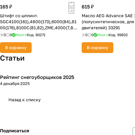
165 ₽
615 ₽
Штифт со шплинт.
Масло AEG Advance SAE 
SGC4100(161),4800(173),6000(84),81
(полусинтетическое, для
00(176),8100С(81,82),ZME,4000(7,8),
двигателей) 33291
4100,4800ZMD
0
0
Много
Код.
80271
0
0
Много
Код.
99832
В корзину
В корзину
Статьи
Рейтинг снегоуборщиков 2025
Зимняя
4 декабря 2025
Назад к списку
Подписаться