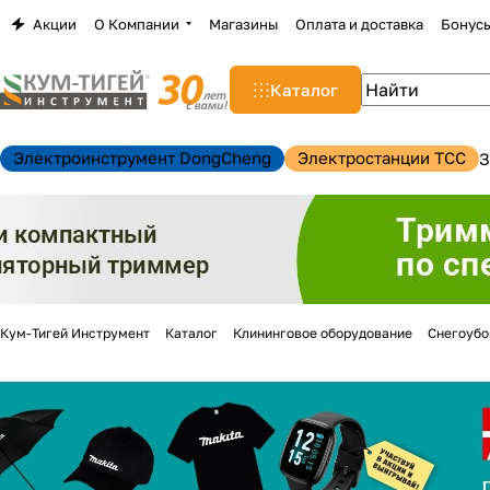
Акции
О Компании
Магазины
Оплата и доставка
Бонус
Каталог
Электроинструмент DongCheng
Электростанции TCC
З
Кум-Тигей Инструмент
Каталог
Клининговое оборудование
Снегоуб
н