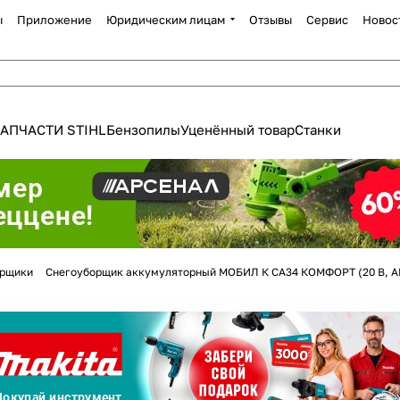
ы
Приложение
Юридическим лицам
Отзывы
Сервис
Новос
АПЧАСТИ STIHL
Бензопилы
Уценённый товар
Станки
Для клиентов всех банков
орщики
Снегоуборщик аккумуляторный МОБИЛ К CA34 КОМФОРТ (20 В, АК
Разбейте
оплату
а части
без переплат