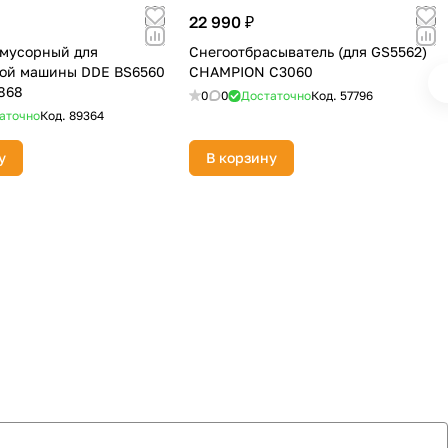
22 990 ₽
мусорный для
Снегоотбрасыватель (для GS5562)
ой машины DDE BS6560
CHAMPION C3060
868
0
0
Достаточно
Код.
57796
аточно
Код.
89364
у
В корзину