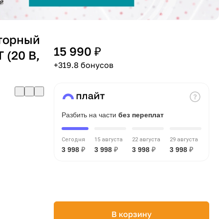
торный
15 990 ₽
(20 В,
+319.8 бонусов
Разбить на части
без переплат
Сегодня
15 августа
22 августа
29 августа
3 998
₽
3 998
₽
3 998
₽
3 998
₽
В корзину