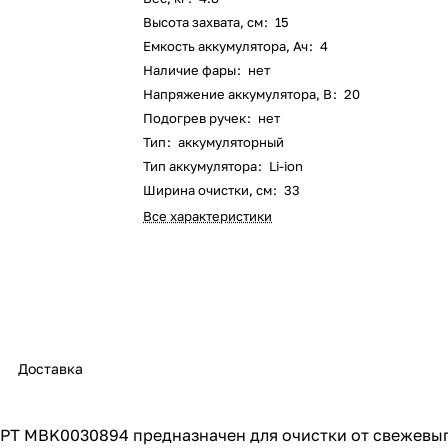
Высота захвата, см
:
15
Оставшиеся
75
% будут
списываться
Емкость аккумулятора, Ач
:
4
с вашей карты
по
25
%
каждые 2 недели
Наличие фары
:
нет
Напряжение аккумулятора, В
:
20
Подогрев ручек
:
нет
Тип
:
аккумуляторный
Подробнее
об оплате Плайтом
Тип аккумулятора
:
Li-ion
Ширина очистки, см
:
33
Все характеристики
25
раз в 2
Остались вопросы?
недели
8 800 302-02-51
Доставка
plait.ru
 MBK0030894 предназначен для очистки от свежевып