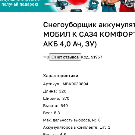
График платежей
Снегоуборщик аккумуля
Сегодня
25
%
МОБИЛ К CA34 КОМФОРТ 
АКБ 4,0 Ач, ЗУ)
0
Нет отзывов
Код.
91957
Добавляйте товары
в корзину
Характеристики
Артикул
:
MBK0030894
Оплачивайте сегодня только
Длина
:
320
25
% картой любого банка
Ширина
:
370
Высота
:
640
Вес
:
8.3
Получайте товар
выбранный способом
Max. дальность выброса, м
:
6
Аккумуляторов в комплекте, шт
:
1
Вес, кг
:
4.8