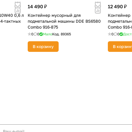
14 490 ₽
12 490 ₽
10W40 0,6 л
Контейнер мусорный для
Контейнер 
 4-тактных
подметальной машины DDE BS6580
подметальн
Combo 916-875
Combo 916-
0
0
Мало
Код.
89365
0
0
Дост
В корзину
В корзин