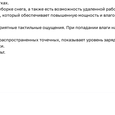
ках.
борке снега, а также есть возможность удаленной рабо
ь, который обеспечивает повышенную мощность и влаг
приятные тактильные ощущения. При попадании влаги н
раз в 2 недели
распространенных точечных, показывает уровень заряда
ки.
ьт.