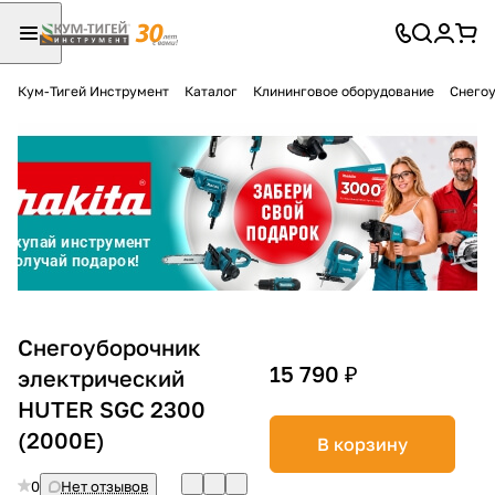
Кум-Тигей Инструмент
Каталог
Клининговое оборудование
Снего
Для клиентов всех банков
Разбейте
оплату
на части
без переплат
График платежей
Снегоуборочник
15 790 ₽
электрический
HUTER SGC 2300
Сегодня
25
%
(2000E)
В корзину
0
Нет отзывов