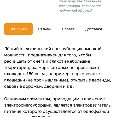
производства. Указанная
об оплате Плайтом
информация не является
публичной офертой
Описание
Отзывы
Оплата
Доставка
Остались вопросы?
25
8 800 302-02-51
plait.ru
раз в 2
Лёгкий электрический снегоуборщик высокой
недели
мощности, предназначен для того, чтобы
расчищать от снега и слякоти небольшие
территории, размеры которых не превышают
площадь в 150 кв. м., например, парковочные
площадки (не промышленные), открытые веранды,
садовые дорожки, дворики и т.д.
Основным элементом, приводящим в движение
электроснегоуборщик, является электродвигатель,
питание которого осуществляется от однофазной