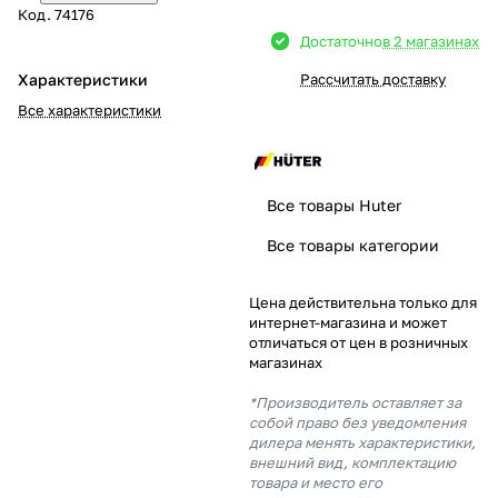
Код.
74176
Добавляйте товары
Достаточно
в 2 магазинах
в корзину
Характеристики
Рассчитать доставку
Все характеристики
Оплачивайте сегодня только
25
% картой любого банка
Все товары Huter
Получайте товар
Все товары категории
выбранный способом
Цена действительна только для
интернет-магазина и может
Оставшиеся
75
% будут
отличаться от цен в розничных
списываться
с вашей карты
магазинах
по
25
%
каждые 2 недели
*Производитель оставляет за
собой право без уведомления
дилера менять характеристики,
внешний вид, комплектацию
товара и место его
Подробнее