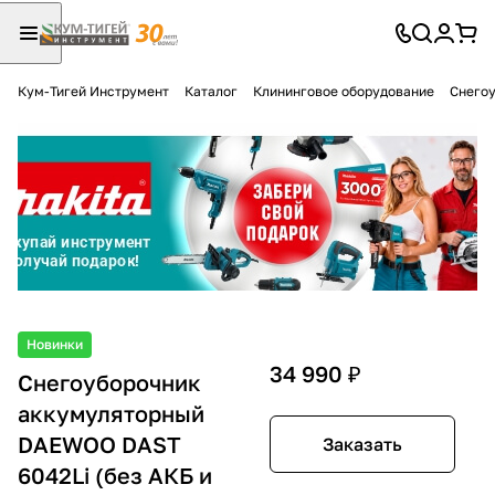
Кум-Тигей Инструмент
Каталог
Клининговое оборудование
Снего
Для клиентов всех банков
Разбейте
оплату
на части
без переплат
График платежей
Новинки
34 990 ₽
Снегоуборочник
аккумуляторный
Сегодня
25
%
DAEWOO DAST
Заказать
6042Li (без АКБ и