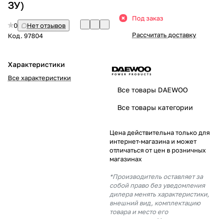
ЗУ)
Добавляйте товары
Под заказ
0
Нет отзывов
в корзину
Рассчитать доставку
Код.
97804
Оплачивайте сегодня только
Характеристики
25
% картой любого банка
Все характеристики
Все товары DAEWOO
Получайте товар
Все товары категории
выбранный способом
Цена действительна только для
интернет-магазина и может
Оставшиеся
75
% будут
отличаться от цен в розничных
списываться
с вашей карты
магазинах
по
25
%
каждые 2 недели
*Производитель оставляет за
собой право без уведомления
дилера менять характеристики,
внешний вид, комплектацию
товара и место его
Подробнее