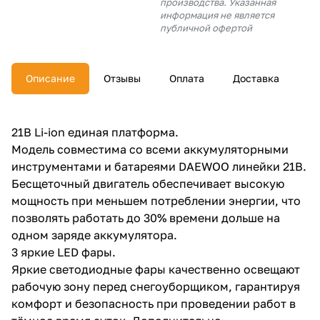
производства. Указанная
об оплате Плайтом
информация не является
публичной офертой
Описание
Отзывы
Оплата
Доставка
Остались вопросы?
25
8 800 302-02-51
plait.ru
раз в 2
21В Li-ion единая платформа.
недели
Модель совместима со всеми аккумуляторными
инструментами и батареями DAEWOO линейки 21В.
Бесщеточный двигатель обеспечивает высокую
мощность при меньшем потреблении энергии, что
позволять работать до 30% времени дольше на
одном заряде аккумулятора.
3 яркие LED фары.
Яркие светодиодные фары качественно освещают
рабочую зону перед снегоуборщиком, гарантируя
комфорт и безопасность при проведении работ в