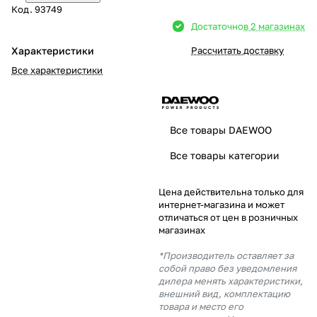
Код.
93749
Добавляйте товары
Достаточно
в 2 магазинах
в корзину
Характеристики
Рассчитать доставку
Все характеристики
Оплачивайте сегодня только
25
% картой любого банка
Все товары DAEWOO
Получайте товар
Все товары категории
выбранный способом
Цена действительна только для
интернет-магазина и может
Оставшиеся
75
% будут
отличаться от цен в розничных
списываться
с вашей карты
магазинах
по
25
%
каждые 2 недели
*Производитель оставляет за
собой право без уведомления
дилера менять характеристики,
внешний вид, комплектацию
товара и место его
Подробнее