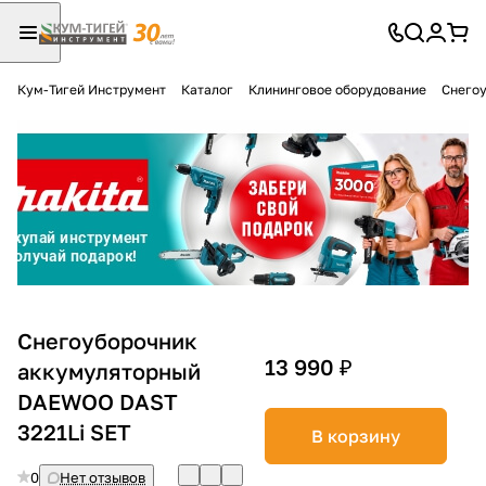
Кум-Тигей Инструмент
Каталог
Клининговое оборудование
Снего
Для клиентов всех банков
Разбейте
оплату
на части
без переплат
График платежей
Снегоуборочник
13 990 ₽
аккумуляторный
DAEWOO DAST
Сегодня
25
%
3221Li SET
В корзину
0
Нет отзывов