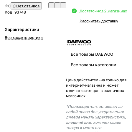
0
Нет отзывов
Добавляйте товары
Достаточно
в 2 магазинах
Код.
93748
в корзину
Рассчитать доставку
Характеристики
Оплачивайте сегодня только
Все характеристики
25
% картой любого банка
Все товары DAEWOO
Получайте товар
Все товары категории
выбранный способом
Цена действительна только для
интернет-магазина и может
Оставшиеся
75
% будут
отличаться от цен в розничных
списываться
с вашей карты
магазинах
по
25
%
каждые 2 недели
*Производитель оставляет за
собой право без уведомления
дилера менять характеристики,
внешний вид, комплектацию
товара и место его
Подробнее