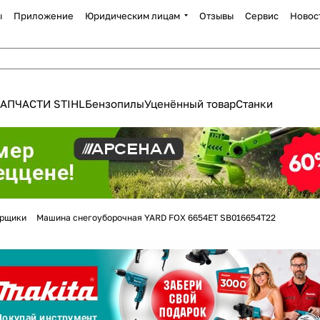
ы
Приложение
Юридическим лицам
Отзывы
Сервис
Новос
АПЧАСТИ STIHL
Бензопилы
Уценённый товар
Станки
Для клиентов всех банков
орщики
Машина снегоуборочная YARD FOX 6654ET SB016654T22
Разбейте
оплату
а части
без переплат