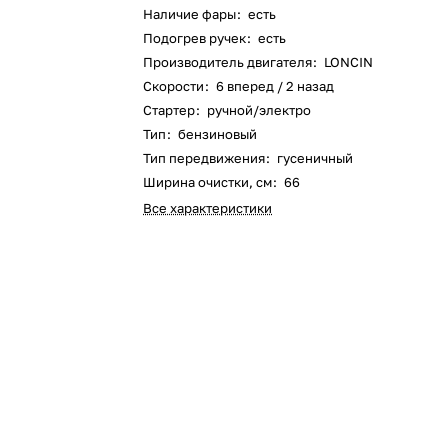
Наличие фары
:
есть
Оставшиеся
75
% будут
списываться
Подогрев ручек
:
есть
с вашей карты
по
25
%
каждые 2 недели
Производитель двигателя
:
LONCIN
Скорости
:
6 вперед / 2 назад
Стартер
:
ручной/электро
Тип
:
бензиновый
Подробнее
об оплате Плайтом
Тип передвижения
:
гусеничный
Ширина очистки, см
:
66
Все характеристики
25
раз в 2
Остались вопросы?
недели
8 800 302-02-51
plait.ru