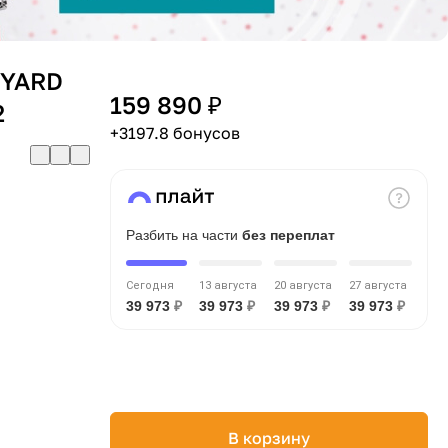
 YARD
159 890 ₽
2
+3197.8 бонусов
Разбить на части
без переплат
Сегодня
13 августа
20 августа
27 августа
39 973
₽
39 973
₽
39 973
₽
39 973
₽
В корзину