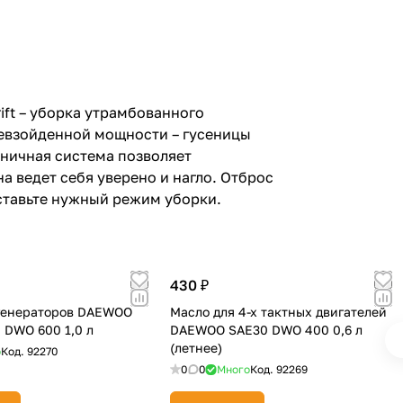
ift – уборка утрамбованного
ревзойденной мощности – гусеницы
еничная система позволяет
а ведет себя уверено и нагло. Отброс
выставьте нужный режим уборки.
430 ₽
генераторов DAEWOO
Масло для 4-х тактных двигателей
 DWO 600 1,0 л
DAEWOO SAE30 DWO 400 0,6 л
(летнее)
о
Код.
92270
0
0
Много
Код.
92269