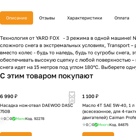
Описание
Отзывы
Характеристики
Оплата
Технология от YARD FOX - 3 режима в одной машине! N
сложного снега в экстремальных условиях, Transport
вместо колес - будь то наледь, будь то сугробы снега
обеспечивать высокую сцепку с любой поверхностью – 
снега идет на 15 метров под углом 180°C. Выберете од
С этим товаром покупают
6 990 ₽
1 100 ₽
Насадка нож-отвал DAEWOO DASC
Масло 4T SAE 5W-40, 1 л
750B
(всесезонное, для 4-так
двигателей) Caiman Profe
0
0
Мало
Код.
92278
637828
0
0
Много
Код.
84875