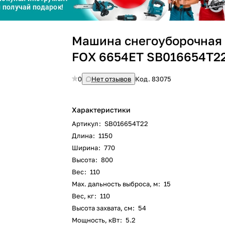
График платежей
Машина снегоуборочная
Сегодня
25
%
FOX 6654ET SB016654T2
0
Нет отзывов
Код.
83075
Добавляйте товары
в корзину
Характеристики
Артикул
:
SB016654T22
Длина
:
1150
Оплачивайте сегодня только
Ширина
:
770
25
% картой любого банка
Высота
:
800
Вес
:
110
Max. дальность выброса, м
:
15
Получайте товар
выбранный способом
Вес, кг
:
110
Высота захвата, см
:
54
Мощность, кВт
:
5.2