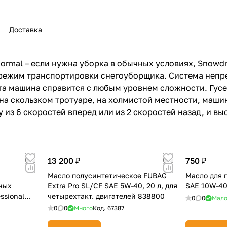
Доставка
ormal – если нужна уборка в обычных условиях, Snowdr
раз в 2 недели
 – режим транспортировки снегоуборщика. Система неп
, эта машина справится с любым уровнем сложности. Гус
на скользком тротуаре, на холмистой местности, машин
ну из 6 скоростей вперед или из 2 скоростей назад, и 
13 200 ₽
750 ₽
Масло полусинтетическое FUBAG
Масло для 
тных
Extra Pro SL/CF SAE 5W-40, 20 л, для
SAE 10W-40
ssional
четырехтакт. двигателей 838800
0
0
Мал
0
0
Много
Код.
67387