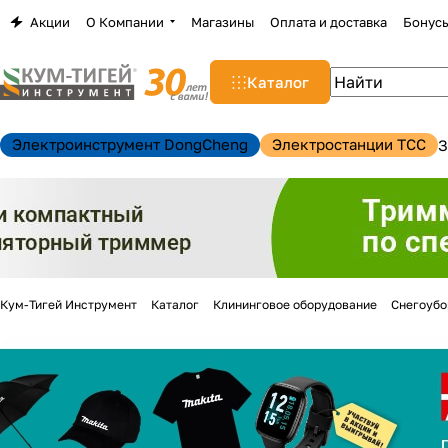
Акции
О Компании
Магазины
Оплата и доставка
Бонус
Каталог
Электроинструмент DongCheng
Электростанции TCC
З
Кум-Тигей Инструмент
Каталог
Клининговое оборудование
Снегоуб
н