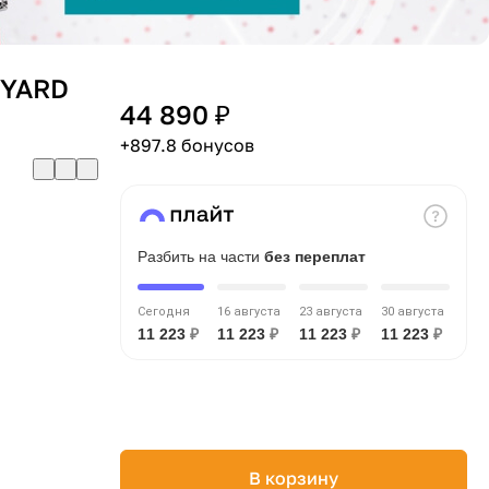
 YARD
44 890 ₽
+897.8 бонусов
Разбить на части
без переплат
Сегодня
16 августа
23 августа
30 августа
11 223
₽
11 223
₽
11 223
₽
11 223
₽
В корзину