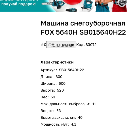
График платежей
Сегодня
Машина снегоуборочная
25
%
FOX 5640H SB015640H22
0
Нет отзывов
Код.
83072
Добавляйте товары
в корзину
Характеристики
Артикул
:
SB015640H22
Длина
:
800
Оплачивайте сегодня только
Ширина
:
600
25
% картой любого банка
Высота
:
520
Вес
:
53
Max. дальность выброса, м
:
11
Получайте товар
выбранный способом
Вес, кг
:
53
Высота захвата, см
:
40
Мощность, кВт
:
4.1