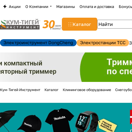
Акции
О Компании
Магазины
Оплата и доставка
Бонус
Каталог
Электроинструмент DongCheng
Электростанции TCC
З
Кум-Тигей Инструмент
Каталог
Клининговое оборудование
Снегоуб
н