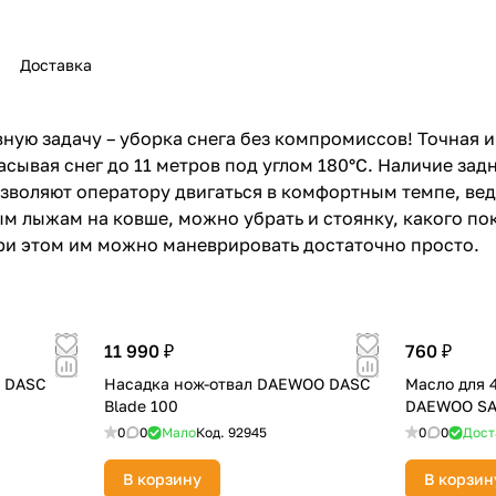
Доставка
вную задачу – уборка снега без компромиссов! Точная 
раз в 2 недели
сывая снег до 11 метров под углом 180°C. Наличие зад
зволяют оператору двигаться в комфортным темпе, вед
м лыжам на ковше, можно убрать и стоянку, какого по
и при этом им можно маневрировать достаточно просто.
11 990 ₽
760 ₽
 DASC
Насадка нож-отвал DAEWOO DASC
Масло для 
Blade 100
DAEWOO SA
0
0
Мало
Код.
92945
0
0
Дост
В корзину
В корзин