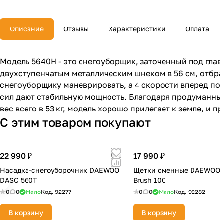
Описание
Отзывы
Характеристики
Оплата
Модель 5640H - это снегоуборщик, заточенный под гла
двухступенчатым металлическим шнеком в 56 см, отбра
снегоуборщику маневрировать, а 4 скорости вперед по
сил дают стабильную мощность. Благодаря продуманны
вес всего в 53 кг, модель хорошо прилегает к земле, 
С этим товаром покупают
22 990 ₽
17 990 ₽
Насадка-снегоуборочник DAEWOO
Щетки сменные DAEWOO
DASC 560T
Brush 100
0
0
Мало
Код.
92277
0
0
Мало
Код.
92282
В корзину
В корзину