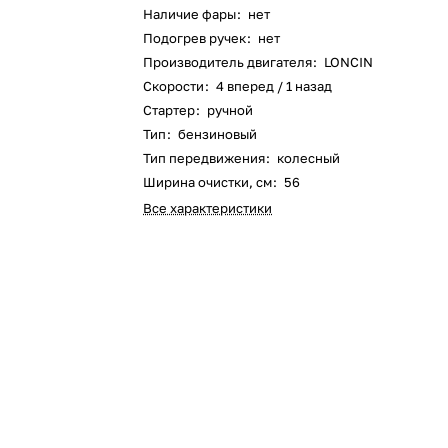
Наличие фары
:
нет
Оставшиеся
75
% будут
списываться
Подогрев ручек
:
нет
с вашей карты
по
25
%
каждые 2 недели
Производитель двигателя
:
LONCIN
Скорости
:
4 вперед / 1 назад
Стартер
:
ручной
Тип
:
бензиновый
Подробнее
об оплате Плайтом
Тип передвижения
:
колесный
Ширина очистки, см
:
56
Все характеристики
25
раз в 2
Остались вопросы?
недели
8 800 302-02-51
plait.ru