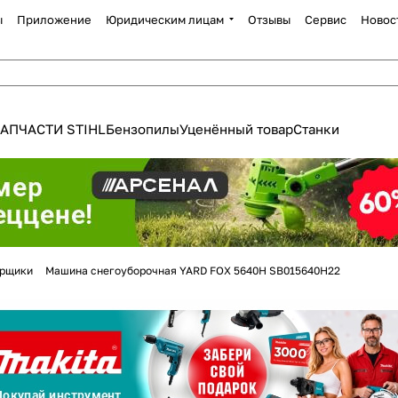
ы
Приложение
Юридическим лицам
Отзывы
Сервис
Новос
АПЧАСТИ STIHL
Бензопилы
Уценённый товар
Станки
Для клиентов всех банков
орщики
Машина снегоуборочная YARD FOX 5640H SB015640H22
Разбейте
оплату
а части
без переплат