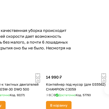
и качественная уборка происходит
ней скорости дает возможность
ь без малого, а почти 6 лошадиных
крытия оно бы не было. Несмотря на
14 990 ₽
4-х тактных двигателей
Контейнер под мусор (для GS5562)
E5W-30 DWO 500
CHAMPION C3059
аточно
Код.
92271
0
0
Достаточно
Код.
57793
у
В корзину